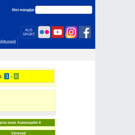
Otsi mängijat
AUS
SPORT
litused
s:
3
-
8
arta team Automaailm II
Väravad