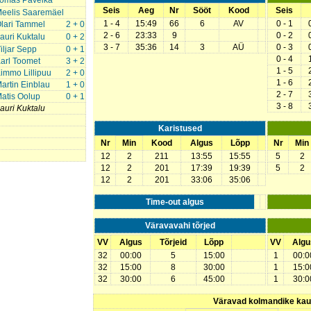
omas Pavelka
Seis
Aeg
Nr
Sööt
Kood
Seis
eelis Saaremäel
1 - 4
15:49
66
6
AV
0 - 1
lari Tammel
2 + 0
2 - 6
23:33
9
0 - 2
auri Kuktalu
0 + 2
3 - 7
35:36
14
3
AÜ
0 - 3
iljar Sepp
0 + 1
0 - 4
arl Toomet
3 + 2
1 - 5
immo Lillipuu
2 + 0
1 - 6
artin Einblau
1 + 0
2 - 7
atis Oolup
0 + 1
3 - 8
auri Kuktalu
Karistused
Nr
Min
Kood
Algus
Lõpp
Nr
Min
12
2
211
13:55
15:55
5
2
12
2
201
17:39
19:39
5
2
12
2
201
33:06
35:06
Time-out algus
Väravavahi tõrjed
VV
Algus
Tõrjeid
Lõpp
VV
Algu
32
00:00
5
15:00
1
00:0
32
15:00
8
30:00
1
15:0
32
30:00
6
45:00
1
30:0
Väravad kolmandike ka