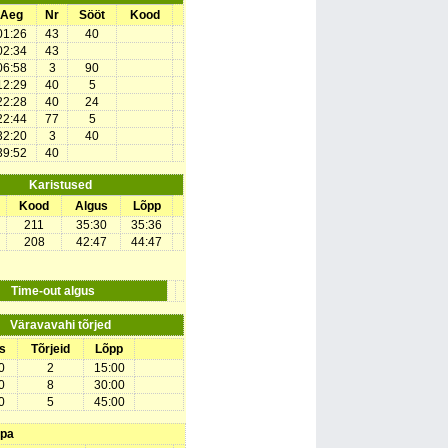
Aeg
Nr
Sööt
Kood
01:26
43
40
02:34
43
06:58
3
90
12:29
40
5
22:28
40
24
22:44
77
5
32:20
3
40
39:52
40
Karistused
Kood
Algus
Lõpp
211
35:30
35:36
208
42:47
44:47
Time-out algus
Väravavahi tõrjed
s
Tõrjeid
Lõpp
0
2
15:00
0
8
30:00
0
5
45:00
upa