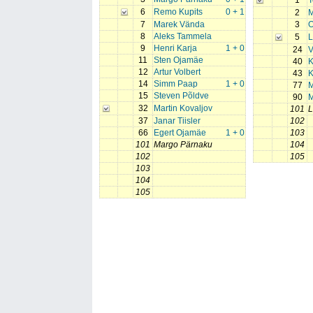
1
T
6
Remo Kupits
0 + 1
2
M
7
Marek Vända
3
O
8
Aleks Tammela
5
L
9
Henri Karja
1 + 0
24
V
11
Sten Ojamäe
40
K
12
Artur Volbert
43
K
14
Simm Paap
1 + 0
77
M
15
Steven Põldve
90
M
32
Martin Kovaljov
101
L
37
Janar Tiisler
102
66
Egert Ojamäe
1 + 0
103
101
Margo Pärnaku
104
102
105
103
104
105