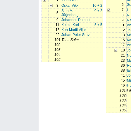
1
Mehis Ries
6
Se
3
Oskar Vikk
10 + 2
7
He
Sten Martin
0 + 2
5
Jürjenberg
8
Ri
9
Johannes Dalbach
9
Ra
11
Keimo Kari
5 + 5
11
An
15
Ken-Martti Vijar
12
Ja
22
Johan-Peter Grave
13
Mä
101
Tõnu Salm
15
Ka
102
17
An
103
18
Jo
104
21
No
105
23
Ma
36
Ro
38
Ia
41
Jo
45
Ma
46
Hu
101
Pi
102
103
104
105