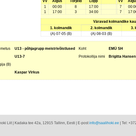
VV
Algus
Tõrjeid
Lõpp
VV
Algu
1
00:00
8
17:00
7
00:0
1
17:00
3
34:00
7
17:0
Väravad kolmandike ka
1. kolmandik
2. kolmandik
3.
(A) 07-05 (B)
(A) 08-03 (B)
nimetus
U13 - põhjagrupp meistrivõistlused
Koht
EMÜ SH
U13-7
Protokollija nimi
Brigitta Hansen
ija (B)
Kaspar Virkus
oki Liit | Kadaka tee 42a, 12915 Tallinn, Eesti | E-post
info@saalihoki.ee
| Tel: +37