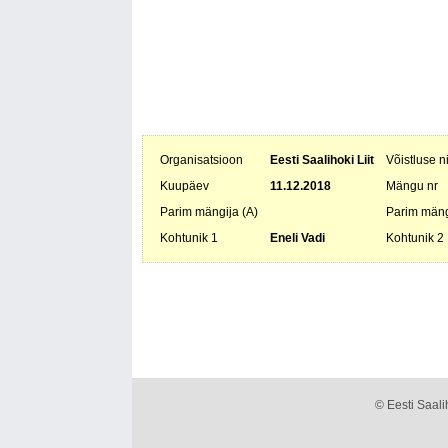
Organisatsioon
Eesti Saalihoki Liit
Võistluse 
Kuupäev
11.12.2018
Mängu nr
Parim mängija (A)
Parim mäng
Kohtunik 1
Eneli Vadi
Kohtunik 2
© Eesti Saalih