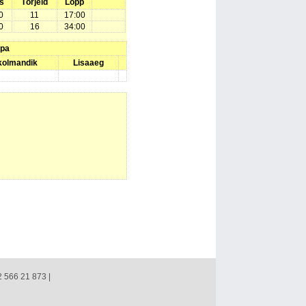
s
Tõrjeid
Lõpp
0
11
17:00
0
16
34:00
upa
 kolmandik
Lisaaeg
2 566 21 873 |