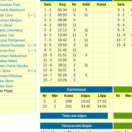
Seis
Aeg
Nr
Sööt
Kood
Seis
bastian Palu
ndrik Madisson
1 - 2
05:34
11
5
0 - 1
2 - 2
05:53
3
11
0 - 2
sto Liivo
0 + 1
3 - 2
09:38
3
4 - 3
smus Meigas
4 - 2
09:55
11
6 - 4
n Järve
5 - 3
12:12
3
11
6 - 5
kob Lillenberg
6 - 3
13:00
11
3
11 - 6
rten Trei
7 - 5
16:42
3
11
13 - 7
spar Rüngenen
8 - 5
19:50
3
11
15 - 8
dreas Puusepp
1 + 0
9 - 5
21:40
11
onas Arro
1 + 3
10 - 5
21:51
11
3
rman Nikkarinen
11 - 5
22:05
3
ttias Mänd
12 - 6
28:11
3
11
bin Patrik Närska
13 - 6
31:07
3
n Järve
6 + 0
14 - 7
32:28
3
5
osep Põllmaa
15 - 7
33:26
3
ia Järve
go Saul
Karistused
lle Plakk
Nr
Min
Kood
Algus
Lõpp
Nr
Min
5
2
206
15:22
17:22
22
2
201
33:46
34:00
Time-out algus
Väravavahi tõrjed