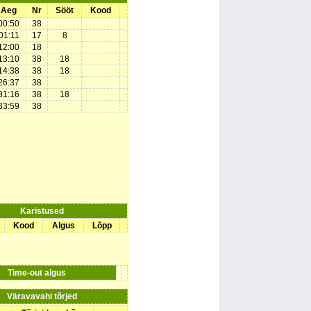
Aeg
Nr
Sööt
Kood
00:50
38
01:11
17
8
12:00
18
13:10
38
18
14:38
38
18
26:37
38
31:16
38
18
33:59
38
Karistused
Kood
Algus
Lõpp
Time-out algus
Väravavahi tõrjed