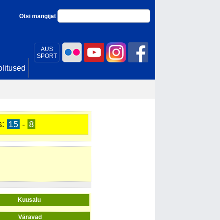
Otsi mängijat
AUS
SPORT
litused
s:
15
-
8
Kuusalu
Väravad