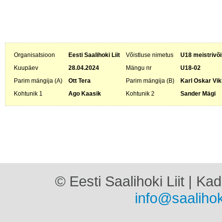
Organisatsioon
Eesti Saalihoki Liit
Võistluse nimetus
U18 meistrivõi
Kuupäev
28.04.2024
Mängu nr
U18-02
Parim mängija (A)
Ott Tera
Parim mängija (B)
Karl Oskar Vik
Kohtunik 1
Ago Kaasik
Kohtunik 2
Sander Mägi
© Eesti Saalihoki Liit | Ka
info@saalihok