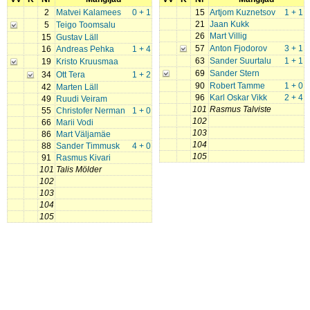
2
Matvei Kalamees
0 + 1
15
Artjom Kuznetsov
1 + 1
21
Jaan Kukk
5
Teigo Toomsalu
26
Mart Villig
15
Gustav Läll
57
Anton Fjodorov
3 + 1
16
Andreas Pehka
1 + 4
63
Sander Suurtalu
1 + 1
19
Kristo Kruusmaa
69
Sander Stern
34
Ott Tera
1 + 2
90
Robert Tamme
1 + 0
42
Marten Läll
96
Karl Oskar Vikk
2 + 4
49
Ruudi Veiram
101
Rasmus Talviste
55
Christofer Nerman
1 + 0
102
66
Marii Vodi
103
86
Mart Väljamäe
104
88
Sander Timmusk
4 + 0
105
91
Rasmus Kivari
101
Talis Mölder
102
103
104
105