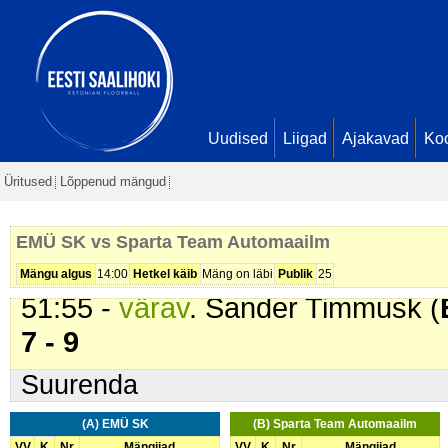
40:16 -
värav
. Karl Oskar Vikk (
S
Anton Fjodorov. Seis
4 - 7
45:02 -
värav
. Anton Fjodorov (
S
Oskar Vikk. Seis
4 - 8
45:37 -
värav
. Anton Fjodorov (
S
Uudised
Liigad
Ajakavad
Ko
Oskar Vikk. Seis
4 - 9
Üritused
Lõppenud mängud
46:25 -
värav
. Christofer Nerman 
Seis
5 - 9
EMÜ SK vs Sparta Team Automaailm
50:01 -
värav
. Sander Timmusk (
Mängu algus
14:00
Hetkel käib
Mäng on läbi
Publik
25
51:55 -
värav
. Sander Timmusk (
7 - 9
Suurenda
(A) EMÜ SK
(B) Sparta Team Automaailm
VV
K
Nr
Mängijad
VV
K
Nr
Mängijad