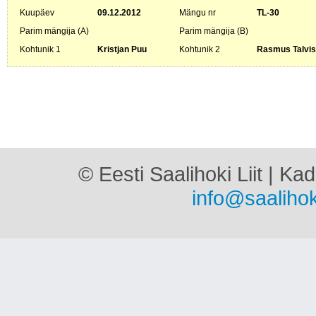
Kuupäev
09.12.2012
Mängu nr
TL-30
Parim mängija (A)
Parim mängija (B)
Kohtunik 1
Kristjan Puu
Kohtunik 2
Rasmus Talvis
© Eesti Saalihoki Liit | Ka
info@saalihok