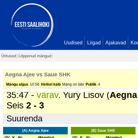
1
08:58 -
karistus (201 - Kepilöök)
.
22:00 -
värav
. Vladimir Kljain (
Ae
Seis
1 - 1
22:15 -
värav
. Andres Vavilov (
Sa
Uudised
Liigad
Ajakavad
Ko
1 - 2
Üritused
Lõppenud mängud
33:11 -
karistus (216 - Liiga palju
SHK
). 2 min
Aegna Ajee vs Saue SHK
34:42 -
värav
. Andres Vavilov (
Sa
Mängu algus
10:56
Hetkel käib
Mäng on läbi
Publik
4
35:47 -
värav
. Yury Lisov (
Aegna
Seis
2 - 3
Suurenda
(A) Aegna Ajee
(B) Saue SHK
VV
K
Nr
Mängijad
VV
K
Nr
Mängijad