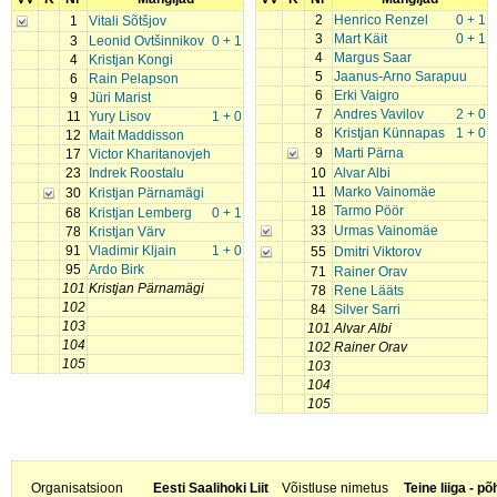
2
Henrico Renzel
0 + 1
1
Vitali Sõtšjov
3
Mart Käit
0 + 1
3
Leonid Ovtšinnikov
0 + 1
4
Margus Saar
4
Kristjan Kongi
5
Jaanus-Arno Sarapuu
6
Rain Pelapson
6
Erki Vaigro
9
Jüri Marist
7
Andres Vavilov
2 + 0
11
Yury Lisov
1 + 0
8
Kristjan Künnapas
1 + 0
12
Mait Maddisson
9
Marti Pärna
17
Victor Kharitanovjeh
23
Indrek Roostalu
10
Alvar Albi
11
Marko Vainomäe
30
Kristjan Pärnamägi
18
Tarmo Pöör
68
Kristjan Lemberg
0 + 1
33
Urmas Vainomäe
78
Kristjan Värv
91
Vladimir Kljain
1 + 0
55
Dmitri Viktorov
95
Ardo Birk
71
Rainer Orav
101
Kristjan Pärnamägi
78
Rene Lääts
102
84
Silver Sarri
103
101
Alvar Albi
104
102
Rainer Orav
105
103
104
105
Organisatsioon
Eesti Saalihoki Liit
Võistluse nimetus
Teine liiga - p