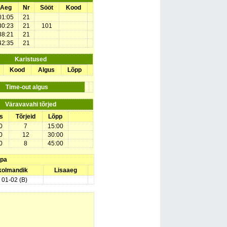
Aeg
Nr
Sööt
Kood
01:05
21
30:23
21
101
38:21
21
42:35
21
Karistused
Kood
Algus
Lõpp
Time-out algus
Väravavahi tõrjed
s
Tõrjeid
Lõpp
0
7
15:00
0
12
30:00
0
8
45:00
upa
 kolmandik
Lisaaeg
) 01-02 (B)