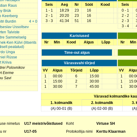
on Netšajev
Seis
Aeg
Nr
Sööt
Kood
Seis
stian Raus
1 - 1
18:29
23
16
0 - 1
y Brük
2 - 1
20:20
23
16
2 - 2
o Keerberg
3 - 3
41:34
51
16
2 - 3
tri Burdin
4 + 0
3 - 4
tseslav Ussoltsev
ten Talviste
Karistused
dre Sammelselg
Nr
Min
Kood
Algus
Lõpp
Nr
Min
ek-Ken Külvi (litsents
tiselt peatatud)
rdo Unga
Time-out algus
niel Rüsse
t Kriiva
Väravavahi tõrjed
rei Polovnikov
VV
Algus
Tõrjeid
Lõpp
VV
Algu
rt Eerme
1
00:00
6
15:00
1
00:0
nu Savi
1
15:00
2
30:00
1
15:0
1
30:00
7
45:00
1
30:0
Väravad kolmandike ka
1. kolmandik
2. kolmandik
3.
(A) 00-01 (B)
(A) 02-00 (B)
(A
luse nimetus
U17 meistrivõistlused
Koht
Virtuse SH
u nr
U17-05
Protokollija nimi
Kerttu Klaarman