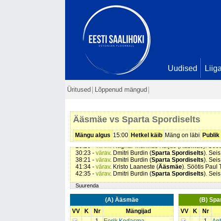
Uudised
Liig
Üritused
Lõppenud mängud
Ääsmäe vs Sparta Spordiselts
01:05 -
värav
. Dmitri Burdin (
Sparta Spordiselts
). Sei
Mängu algus
15:00
Hetkel käib
Mäng on läbi
Publik
18:29 -
värav
. Ragnar-Markkus Kuljus (
Ääsmäe
). Söö
20:20 -
värav
. Ragnar-Markkus Kuljus (
Ääsmäe
). Söö
30:23 -
värav
. Dmitri Burdin (
Sparta Spordiselts
). Sei
38:21 -
värav
. Dmitri Burdin (
Sparta Spordiselts
). Sei
41:34 -
värav
. Kristo Laaneste (
Ääsmäe
). Söötis Paul
42:35 -
värav
. Dmitri Burdin (
Sparta Spordiselts
). Sei
Suurenda
(A) Ääsmäe
(B) Spa
VV
K
Nr
Mängijad
VV
K
Nr