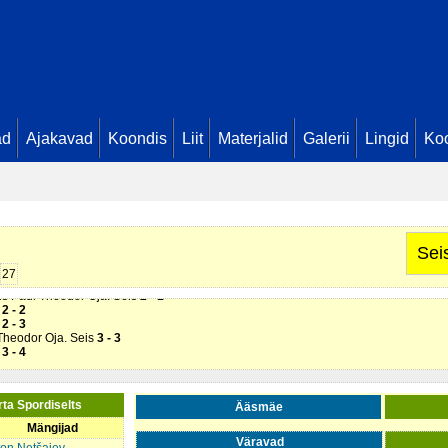
ad
Ajakavad
Koondis
Liit
Materjalid
Galerii
Lingid
Koo
Sei
s
0 - 1
27
tis Paul Theodor Oja. Seis
1 - 1
tis Paul Theodor Oja. Seis
2 - 1
s
2 - 2
s
2 - 3
 Theodor Oja. Seis
3 - 3
s
3 - 4
rta Spordiselts
Ääsmäe
Mängijad
Väravad