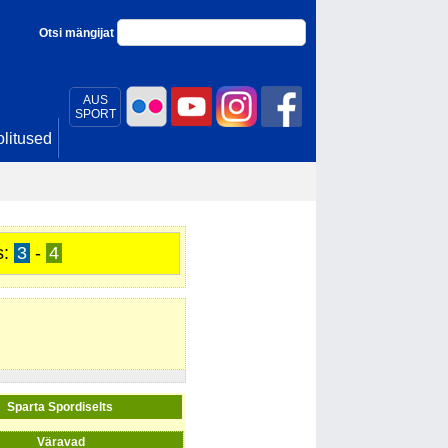
Otsi mängijat
AUS
SPORT
litused
s:
3
-
4
Sparta Spordiselts
Väravad