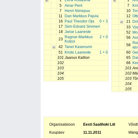
1
Eerik Kodasma
1
Ant
5
Ainar Pent
7
Kri
7
Henri Niinepuu
10
Ton
11
Dan Markkus Pajula
12
Ott
16
Paul Theodor Oja
0 + 3
21
Dmi
17
Siim-Edvard Sinimeri
33
Vja
18
Janar Laaneste
52
Mor
Ragnar-Markkus
2 + 0
56
An
23
Kuljus
Ren
58
42
Tanel Kasenurm
aju
51
Kristo Laaneste
1 + 0
60
Ge
101
Jaanus Kallion
65
Da
102
66
Ker
103
101
And
104
102
Mä
105
103
Tõ
104
105
Organisatsioon
Eesti Saalihoki Liit
Võist
Kuupäev
11.11.2011
Mäng