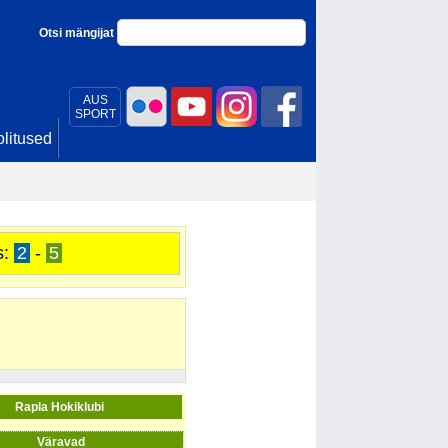
Otsi mängijat
AUS
SPORT
litused
s:
2
-
5
Rapla Hokiklubi
Väravad