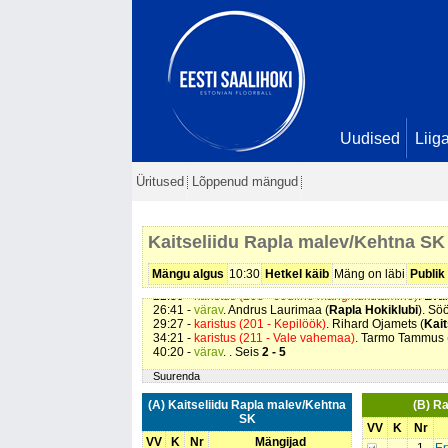
Uudised
Liig
Üritused
Lõppenud mängud
02:17 -
värav
. Märten Laurimaa (
Rapla Hokiklubi
). Sö
04:06 -
värav
. Kirsika Aas (
Rapla Hokiklubi
). Söötis Ja
Kaitseliidu Rapla malev/Kehtna SK
11:04 -
värav
. Taavi Sau (
Rapla Hokiklubi
). Söötis Jaa
14:30 -
karistus (208 - Jõuline mäng/kukutamine)
. Pire
15:55 -
värav
. Taavi Sau (
Rapla Hokiklubi
). Söötis Ra
Mängu algus
10:30
Hetkel käib
Mäng on läbi
Publik
17:32 -
värav
. Karl Markus Jakobson (
Kaitseliidu Rap
22:39 -
karistus (208 - Jõuline mäng/kukutamine)
. Eva
26:41 -
värav
. Andrus Laurimaa (
Rapla Hokiklubi
). Sö
29:27 -
karistus (201 - Kepilöök)
. Rihard Ojamets (
Kait
34:21 -
karistus (211 - Vale vahemaa)
. Tarmo Tammus 
40:20 -
värav
. . Seis
2 - 5
Suurenda
(A) Kaitseliidu Rapla malev/Kehtna
(B) Ra
SK
VV
K
Nr
VV
K
Nr
Mängijad