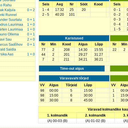
ti Suurtalu
Seis
Aeg
Nr
Sööt
Kood
Seis
eo Rahu
1 - 4
17:32
25
20
0 - 1
ak Kaljula
0 + 2
2 - 5
40:20
101
0 - 2
rki Runnel
0 - 3
nder Suurtalu
0 + 1
0 - 4
drus Laurimaa
1 + 0
1 - 5
rten Laurimaa
1 + 0
auno Ollema
0 + 1
Karistused
avi Sau
2 + 0
Nr
Min
Kood
Algus
Lõpp
Nr
Min
arcus Sadõhov
0 + 1
ald Saidla
77
2
208
14:30
15:55
22
2
rsika Aas
1 + 0
44
2
201
29:27
31:27
7
2
211
34:21
36:21
Time-out algus
Väravavahi tõrjed
VV
Algus
Tõrjeid
Lõpp
VV
Algu
98
00:00
5
15:00
1
00:0
98
15:00
6
30:00
1
15:0
98
30:00
8
45:00
1
30:0
Väravad kolmandike ka
1. kolmandik
2. kolmandik
3.
(A) 00-03 (B)
(A) 01-02 (B)
(A