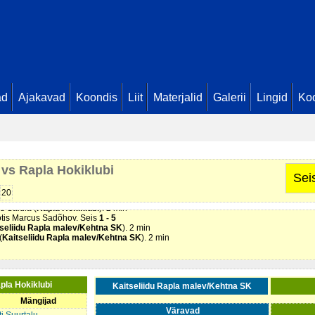
ad
Ajakavad
Koondis
Liit
Materjalid
Galerii
Lingid
Koo
ötis Sander Suurtalu. Seis
0 - 1
ak Kaljula. Seis
0 - 2
 vs Rapla Hokiklubi
k Kaljula. Seis
0 - 3
Sei
t Paas (
Kaitseliidu Rapla malev/Kehtna SK
). 2 min
uno Ollema. Seis
0 - 4
20
la malev/Kehtna SK
). Söötis Jaan Kukk. Seis
1 - 4
ld Saidla (
Rapla Hokiklubi
). 2 min
ötis Marcus Sadõhov. Seis
1 - 5
seliidu Rapla malev/Kehtna SK
). 2 min
(
Kaitseliidu Rapla malev/Kehtna SK
). 2 min
pla Hokiklubi
Kaitseliidu Rapla malev/Kehtna SK
Mängijad
Väravad