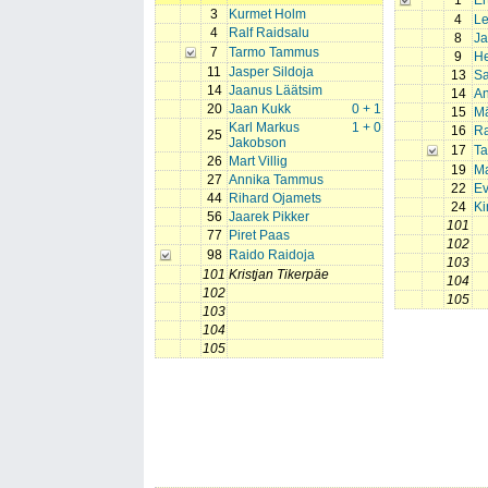
1
Er
3
Kurmet Holm
4
L
4
Ralf Raidsalu
8
Ja
7
Tarmo Tammus
9
He
11
Jasper Sildoja
13
Sa
14
Jaanus Läätsim
14
An
20
Jaan Kukk
0 + 1
15
Mä
Karl Markus
1 + 0
16
R
25
Jakobson
17
Ta
26
Mart Villig
19
M
27
Annika Tammus
22
Ev
44
Rihard Ojamets
24
Ki
56
Jaarek Pikker
101
77
Piret Paas
102
98
Raido Raidoja
103
101
Kristjan Tikerpäe
104
102
105
103
104
105