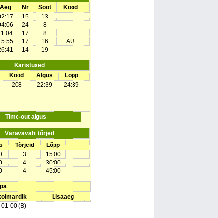
Aeg
Nr
Sööt
Kood
02:17
15
13
04:06
24
8
11:04
17
8
15:55
17
16
AÜ
26:41
14
19
Karistused
Kood
Algus
Lõpp
208
22:39
24:39
Time-out algus
Väravavahi tõrjed
s
Tõrjeid
Lõpp
0
3
15:00
0
4
30:00
0
4
45:00
upa
 kolmandik
Lisaaeg
) 01-00 (B)