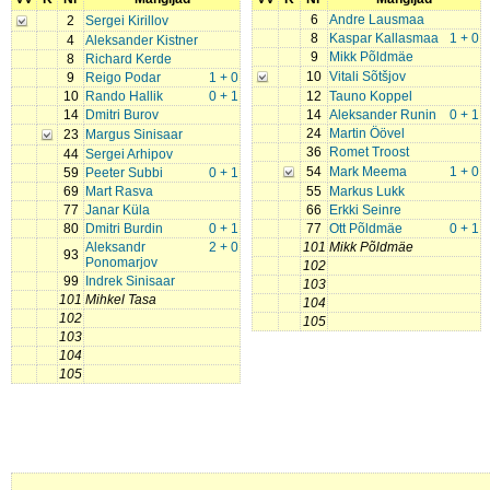
6
Andre Lausmaa
2
Sergei Kirillov
8
Kaspar Kallasmaa
1 + 0
4
Aleksander Kistner
9
Mikk Põldmäe
8
Richard Kerde
10
Vitali Sõtšjov
9
Reigo Podar
1 + 0
10
Rando Hallik
0 + 1
12
Tauno Koppel
14
Dmitri Burov
14
Aleksander Runin
0 + 1
24
Martin Öövel
23
Margus Sinisaar
36
Romet Troost
44
Sergei Arhipov
54
Mark Meema
1 + 0
59
Peeter Subbi
0 + 1
69
Mart Rasva
55
Markus Lukk
77
Janar Küla
66
Erkki Seinre
80
Dmitri Burdin
0 + 1
77
Ott Põldmäe
0 + 1
Aleksandr
2 + 0
101
Mikk Põldmäe
93
Ponomarjov
102
99
Indrek Sinisaar
103
101
Mihkel Tasa
104
102
105
103
104
105