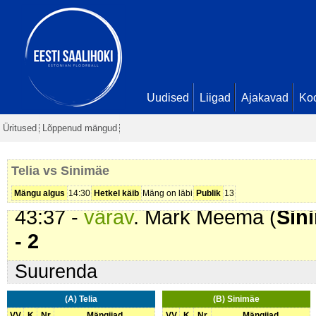
02:39 -
karistus (209 - Kinnihoid
04:16 -
karistus (215 - Vale vahe
10:11 -
karistus (207 - Lükkamine
12:05 -
värav
. Aleksandr Ponomar
1 - 1
Uudised
Liigad
Ajakavad
Ko
15:37 -
värav
. Reigo Podar (
Telia
Üritused
Lõppenud mängud
24:59 -
värav
. Aleksandr Ponomar
3 - 1
Telia vs Sinimäe
36:12 -
karistus (210 - Takistami
Mängu algus
14:30
Hetkel käib
Mäng on läbi
Publik
13
43:37 -
värav
. Mark Meema (
Sin
- 2
Suurenda
(A) Telia
(B) Sinimäe
VV
K
Nr
Mängijad
VV
K
Nr
Mängijad