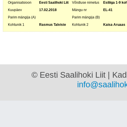
Organisatsioon
Eesti Saalihoki Liit
Võistluse nimetus
Esiliiga 1-9 ko
Kuupäev
17.02.2018
Mängu nr
EL-41
Parim mängija (A)
Parim mängija (B)
Kohtunik 1
Rasmus Talviste
Kohtunik 2
Kaisa Aruaas
© Eesti Saalihoki Liit | Ka
info@saalihok