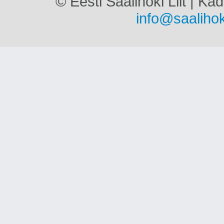
© Eesti Saalihoki Liit | Ka
info@saalihok