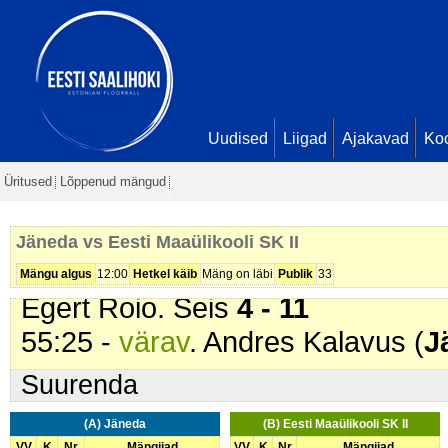
44:39 -
värav
. Simon Georg Mahl
Jakob Poom. Seis
4 - 9
45:45 -
värav
. Simon Georg Mahl
Kristjan Anderson. Seis
4 - 10
48:22 -
karistus (204 - Jalalöök)
.
Uudised
Liigad
Ajakavad
Ko
54:11 -
karistus (209 - Kinnihoid
Üritused
Lõppenud mängud
54:11 -
Ebaõnnestunud karistusv
SK II
)
Jäneda vs Eesti Maaülikooli SK II
54:26 -
värav
. Simon Georg Mahl
Mängu algus
12:00
Hetkel käib
Mäng on läbi
Publik
33
Egert Roio. Seis
4 - 11
55:25 -
värav
. Andres Kalavus (
J
Suurenda
(A) Jäneda
(B) Eesti Maaülikooli SK II
VV
K
Nr
Mängijad
VV
K
Nr
Mängijad