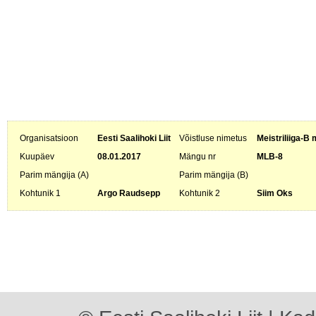
Organisatsioon
Eesti Saalihoki Liit
Võistluse nimetus
Meistriliiga-B 
Kuupäev
08.01.2017
Mängu nr
MLB-8
Parim mängija (A)
Parim mängija (B)
Kohtunik 1
Argo Raudsepp
Kohtunik 2
Siim Oks