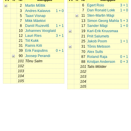
6
Egert Roio
3 + 1
2
Martin Mõtlik
7
Dan Ronald Lokk
1 + 0
3
Andres Kalavus
1 + 0
11
Sten-Martin Mägi
5
Taavi Visnap
7
Mikk Mäekivi
13
Simon Georg Mahla
5 + 3
8
Daniil Ruzevitš
1 + 1
17
Sander Mägi
1 + 0
10
Johannes Vooglaid
19
Karl-Erik Kruusmaa
12
Lauri Ries
3 + 1
21
Priit Salumets
21
Tiit Kukk
25
Jakob Poom
1 + 1
31
Rainis Kiili
31
Tõnis Metsson
39
Erik Fasputins
0 + 1
70
Alex Sults
90
Joosep Perandi
87
Roland Raja
0 + 1
101
Tõnu Salm
88
Kristjan Anderson
0 + 3
102
101
Talis Mölder
103
102
104
103
105
104
105