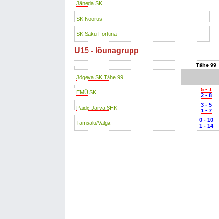
Jäneda SK
SK Noorus
SK Saku Fortuna
U15 - lõunagrupp
Tähe 99
Jõgeva SK Tähe 99
5 - 1
EMÜ SK
2 - 8
3 - 5
Paide-Järva SHK
1 - 7
0 - 10
Tamsalu/Valga
1 - 14