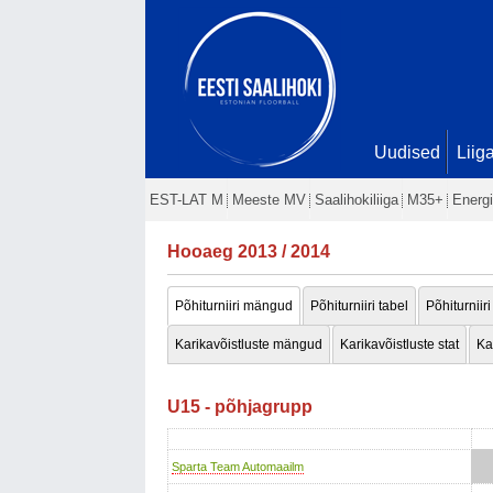
Uudised
Liig
EST-LAT M
Meeste MV
Saalihokiliiga
M35+
Energi
Hooaeg 2013 / 2014
Põhiturniiri mängud
Põhiturniiri tabel
Põhiturniiri
Karikavõistluste mängud
Karikavõistluste stat
Ka
U15 - põhjagrupp
Sparta Team Automaailm