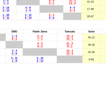
2 - 4
8 - 0
12 - 3
41-15
1 - 3
4 - 1
14 - 4
3 - 16
0 - 8
4 - 5
17-48
3 - 10
1 - 4
6 - 5
1 - 20
3 - 12
5 - 4
20-67
2 - 11
4 - 14
5 - 6
EMÜ
Paide-Järva
Tamsalu
Suhe
1 - 5
5 - 3
10 - 0
45-12
8 - 2
7 - 1
14 - 1
4 - 3
11 - 3
36-18
6 - 2
8 - 1
3 - 4
10 - 2
32-26
2 - 6
13 - 2
3 - 11
2 - 10
9-66
1 - 8
2 - 13