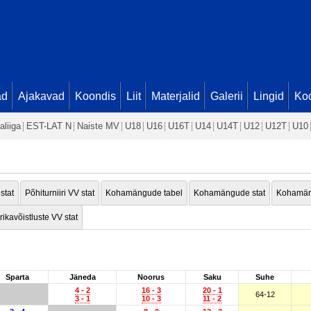
ad
Ajakavad
Koondis
Liit
Materjalid
Galerii
Lingid
Koo
aliiga
EST-LAT N
Naiste MV
U18
U16
U16T
U14
U14T
U12
U12T
U10
 stat
Põhiturniiri VV stat
Kohamängude tabel
Kohamängude stat
Kohamän
rikavõistluste VV stat
Sparta
Jäneda
Noorus
Saku
Suhe
4 - 2
16 - 3
20 - 1
64-12
3 - 1
10 - 3
11 - 2