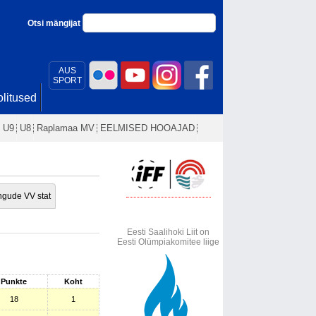
Otsi mängijat
AUS
SPORT
litused
U9
U8
Raplamaa MV
EELMISED HOOAJAD
gude VV stat
Eesti Saalihoki Liit on
Eesti Olümpiakomitee liige
Punkte
Koht
18
1