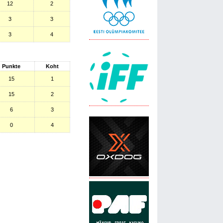
12
2
3
3
3
4
Punkte
Koht
15
1
15
2
6
3
0
4