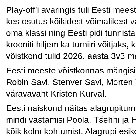
Play-off’i avaringis tuli Eesti me
kes osutus kõikidest võimalikest v
oma klassi ning Eesti pidi tunnis
krooniti hiljem ka turniiri võitjaks,
võistkond tulid 2026. aasta 3v3 m
Eesti meeste võistkonnas mängisi
Robin Savi, Stenver Savi, Morten
väravavaht Kristen Kurval.
Eesti naiskond näitas alagrupiturn
mindi vastamisi Poola, Tšehhi ja 
kõik kolm kohtumist. Alagrupi esik