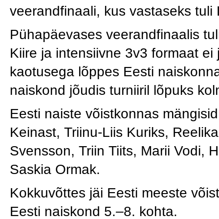
veerandfinaali, kus vastaseks tuli 
Pühapäevases veerandfinaalis tuli
Kiire ja intensiivne 3v3 formaat ei
kaotusega lõppes Eesti naiskonna 
naiskond jõudis turniiril lõpuks k
Eesti naiste võistkonnas mängisid 
Keinast, Triinu-Liis Kuriks, Reelika
Svensson, Triin Tiits, Marii Vodi,
Saskia Ormak.
Kokkuvõttes jäi Eesti meeste või
Eesti naiskond 5.–8. kohta.