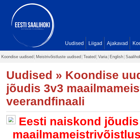
Uudised
Liigad
Ajakavad
Ko
Koondise uudised
Meistrivõistluste uudised
Teated
Varia
English
Saaliho
Uudised
»
Koondise uu
jõudis 3v3 maailmameist
veerandfinaali
Eesti naiskond jõudis
maailmameistrivõistlus