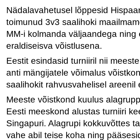
Nädalavahetusel lõppesid Hispaan
toimunud 3v3 saalihoki maailmamei
MM-i kolmanda väljaandega ning e
eraldiseisva võistlusena.
Eestit esindasid turniiril nii meest
anti mängijatele võimalus võistko
saalihokit rahvusvahelisel areenil
Meeste võistkond kuulus alagruppi
Eesti meeskond alustas turniiri kee
Singapuri. Alagrupi kokkuvõttes 
vahe abil teise koha ning pääsesid 