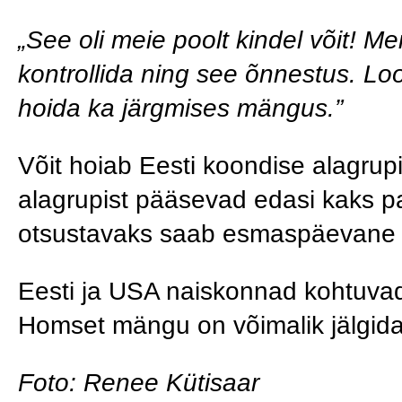
„See oli meie poolt kindel võit! Me
kontrollida ning see õnnestus. L
hoida ka järgmises mängus.”
Võit hoiab Eesti koondise alagrup
alagrupist pääsevad edasi kaks p
otsustavaks saab esmaspäevane
Eesti ja USA naiskonnad kohtuva
Homset mängu on võimalik jälgid
Foto: Renee Kütisaar