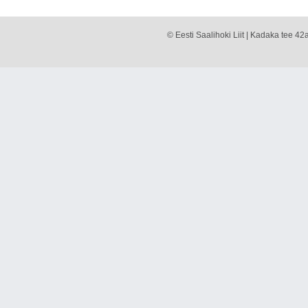
© Eesti Saalihoki Liit | Kadaka tee 42a