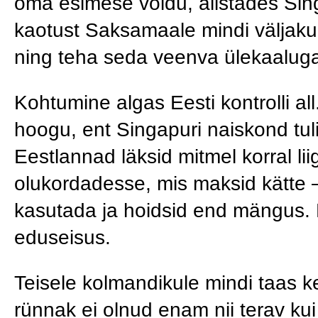
oma esimese võidu, alistades Sin
kaotust Saksamaale mindi väljakul
ning teha seda veenva ülekaaluga.
Kohtumine algas Eesti kontrolli a
hoogu, ent Singapuri naiskond tul
Eestlannad läksid mitmel korral l
olukordadesse, mis maksid kätte 
kasutada ja hoidsid end mängus. 
eduseisus.
Teisele kolmandikule mindi taas k
rünnak ei olnud enam nii terav kui