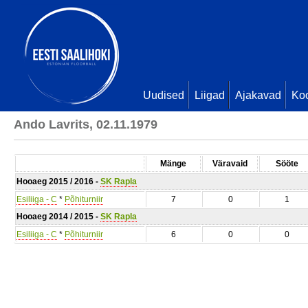
Uudised
Liigad
Ajakavad
Ko
Ando Lavrits, 02.11.1979
Mänge
Väravaid
Sööte
Hooaeg 2015 / 2016 -
SK Rapla
Esiliiga - C
*
Põhiturniir
7
0
1
Hooaeg 2014 / 2015 -
SK Rapla
Esiliiga - C
*
Põhiturniir
6
0
0