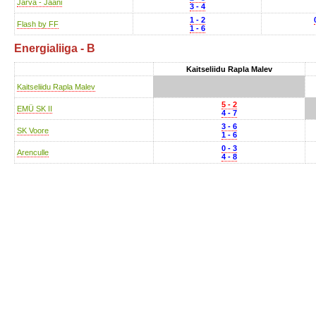
Järva - Jaani
3 - 4
1 - 2
Flash by FF
1 - 6
Energialiiga - B
Kaitseliidu Rapla Malev
Kaitseliidu Rapla Malev
5 - 2
EMÜ SK II
4 - 7
3 - 6
SK Voore
1 - 6
0 - 3
Arenculle
4 - 8