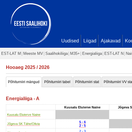
Uudised
Liigad
Ajakavad
Ko
EST-LAT M
Meeste MV
Saalihokiliiga
M35+
Energialiiga
EST-LAT N
Nai
Hooaeg 2025 / 2026
Põhiturniiri mängud
Põhiturniiri tabel
Põhiturniiri stat
Põhiturniiri VV sta
Energialiiga - A
Kuusalu Eluterve Naine
Jõgeva S
Kuusalu Eluterve Naine
5 - 6
Jõgeva SK Tähe/Olivia
2 - 5
2 - 3