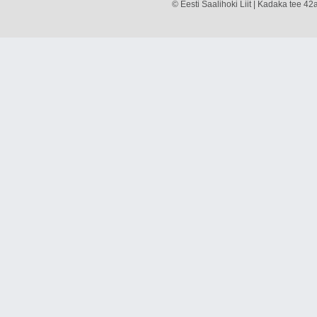
© Eesti Saalihoki Liit | Kadaka tee 42a