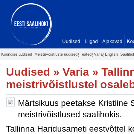
Uudised
Liigad
Ajakavad
Ko
Koondise uudised
Meistrivõistluste uudised
Teated
Varia
English
Saaliho
Uudised
»
Varia
» Tallin
meistrivõistlustel osal
Märtsikuus peetakse Kristiine 
meistrivõistlused saalihokis.
Tallinna Haridusameti eestvõttel 