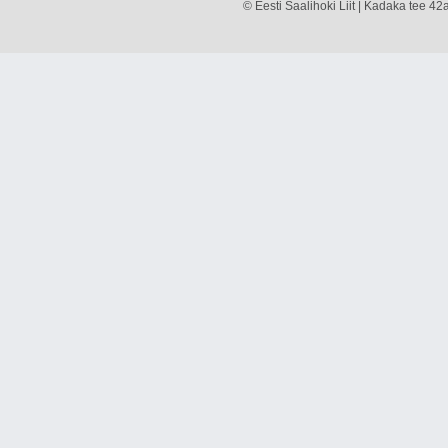
© Eesti Saalihoki Liit | Kadaka tee 42a