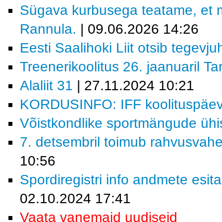
Sügava kurbusega teatame, et 
Rannula.
| 09.06.2026 14:26
Eesti Saalihoki Liit otsib tegevjuh
Treenerikoolitus 26. jaanuaril Ta
Alaliit 31
| 27.11.2024 10:21
KORDUSINFO: IFF koolituspäev 
Võistkondlike sportmängude ühi
7. detsembril toimub rahvusvahe
10:56
Spordiregistri info andmete esita
02.10.2024 17:41
Vaata vanemaid uudiseid