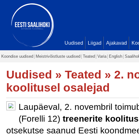
Uudised
Liigad
Ajakavad
Ko
Koondise uudised
Meistrivõistluste uudised
Teated
Varia
English
Saaliho
Uudised
»
Teated
» 2. n
koolitusel osalejad
Laupäeval, 2. novembril toimub 
(Forelli 12)
treenerite koolitu
otsekutse saanud Eesti koondme