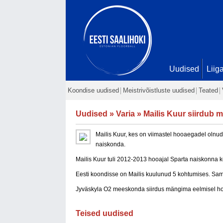
Uudised
Liig
Koondise uudised
Meistrivõistluste uudised
Teated
Uudised
»
Varia
» Mailis Kuur siirdub
Mailis Kuur, kes on viimastel hooaegadel olnu
naiskonda.
Mailis Kuur tuli 2012-2013 hooajal Sparta naiskonna koo
Eesti koondisse on Mailis kuulunud 5 kohtumises. Sam
Jyväskyla O2 meeskonda siirdus mängima eelmisel 
Teised uudised