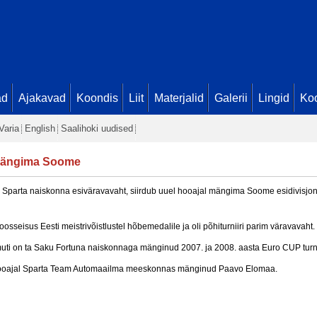
ad
Ajakavad
Koondis
Liit
Materjalid
Galerii
Lingid
Koo
Varia
English
Saalihoki uudised
 mängima Soome
d Sparta naiskonna esiväravavaht, siirdub uuel hooajal mängima Soome esidivisjo
sseisus Eesti meistrivõistlustel hõbemedalile ja oli põhiturniiri parim väravavaht.
uti on ta Saku Fortuna naiskonnaga mänginud 2007. ja 2008. aasta Euro CUP turnii
hooajal Sparta Team Automaailma meeskonnas mänginud Paavo Elomaa.