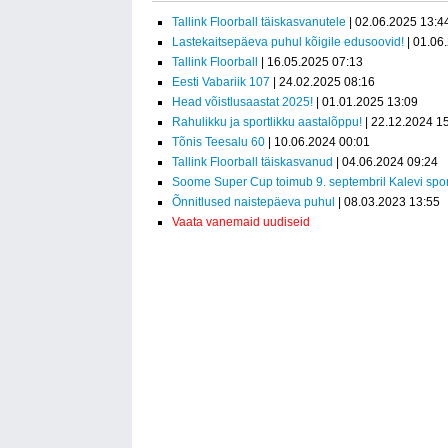
Tallink Floorball täiskasvanutele
| 02.06.2025 13:4
Lastekaitsepäeva puhul kõigile edusoovid!
| 01.06
Tallink Floorball
| 16.05.2025 07:13
Eesti Vabariik 107
| 24.02.2025 08:16
Head võistlusaastat 2025!
| 01.01.2025 13:09
Rahulikku ja sportlikku aastalõppu!
| 22.12.2024 1
Tõnis Teesalu 60
| 10.06.2024 00:01
Tallink Floorball täiskasvanud
| 04.06.2024 09:24
Soome Super Cup toimub 9. septembril Kalevi spor
Õnnitlused naistepäeva puhul
| 08.03.2023 13:55
Vaata vanemaid uudiseid