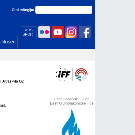
Otsi mängijat
AUS
SPORT
litused
ni Jyväskyla O2
Eesti Saalihoki Liit on
Eesti Olümpiakomitee liige
ril.