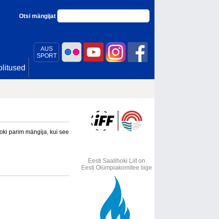
Otsi mängijat
AUS
SPORT
litused
oki parim mängija, kui see
Eesti Saalihoki Liit on
Eesti Olümpiakomitee liige