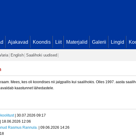
ad
Ajakavad
Koondis
Liit
Materjalid
Galerii
Lingid
Koo
Varia
English
Saalihoki uudised
m
am. Mees, kes oli koondises nii jalgpallis kui saalihokis. Olles 1997. aasta saalih
 ja avaldab kaastunnet lähedastele.
koolitust
| 30.07.2026 09:17
| 18.06.2026 12:06
kunud Rasmus Rannula.
| 09.06.2026 14:26
:18