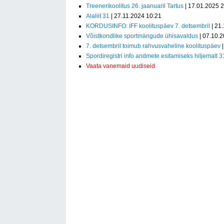
Treenerikoolitus 26. jaanuaril Tartus
| 17.01.2025 
Alaliit 31
| 27.11.2024 10:21
KORDUSINFO: IFF koolituspäev 7. detsembril
| 21
Võistkondlike sportmängude ühisavaldus
| 07.10.
7. detsembril toimub rahvusvaheline koolituspäev
|
Spordiregistri info andmete esitamiseks hiljemalt 3
Vaata vanemaid uudiseid