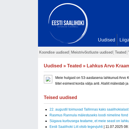
Uudised
Liig
Koondise uudised
Meistrivõistluste uudised
Teated
Uudised
»
Teated
» Lahkus Arvo Kraa
Meie hulgast on 53-aastasena lahkunud Arvo Kra
tiitel esimest korda välja anti. Alaliit mälestab
Teised uudised
22. augustil toimuvad Tallinnas kaks saalihokialast 
Rasmus Rannula mälestuseks loodi nimeline fond
Sügava kurbusega teatame, et meie seast on lah
Eesti Saalihoki Liit otsib tegevjuhti
| 11.07.2025 08