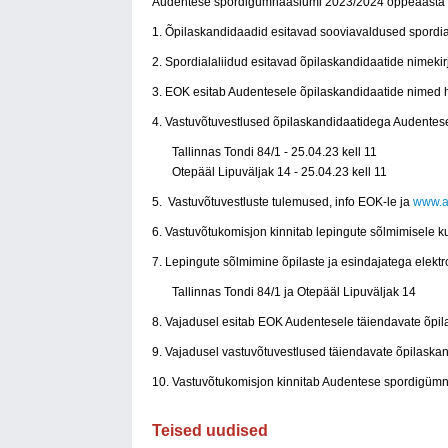
Audentese spordigümnaasiumi 2023/2024 õppeaasta 
1. Õpilaskandidaadid esitavad sooviavaldused spordiala
2. Spordialaliidud esitavad õpilaskandidaatide nimekir
3. EOK esitab Audentesele õpilaskandidaatide nimed h
4. Vastuvõtuvestlused õpilaskandidaatidega Audentes
Tallinnas Tondi 84/1 - 25.04.23 kell 11
Otepääl Lipuväljak 14 - 25.04.23 kell 11
5. Vastuvõtuvestluste tulemused, info EOK-le ja
www.a
6. Vastuvõtukomisjon kinnitab lepingute sõlmimisele k
7. Lepingute sõlmimine õpilaste ja esindajatega elekt
Tallinnas Tondi 84/1 ja Otepääl Lipuväljak 14
8. Vajadusel esitab EOK Audentesele täiendavate õpil
9. Vajadusel vastuvõtuvestlused täiendavate õpilaskan
10. Vastuvõtukomisjon kinnitab Audentese spordigümn
Teised uudised