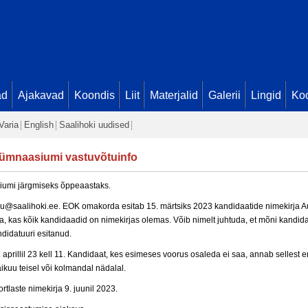
ad
Ajakavad
Koondis
Liit
Materjalid
Galerii
Lingid
Koo
Varia
English
Saalihoki uudised
ümnaasiumi vastuvõtuinfo
iumi järgmiseks õppeaastaks.
alu@saalihoki.ee. EOK omakorda esitab 15. märtsiks 2023 kandidaatide nimekirja A
ida, kas kõik kandidaadid on nimekirjas olemas. Võib nimelt juhtuda, et mõni kandid
ndidatuuri esitanud.
. aprillil 23 kell 11. Kandidaat, kes esimeses voorus osaleda ei saa, annab sellest
aikuu teisel või kolmandal nädalal.
tlaste nimekirja 9. juunil 2023.