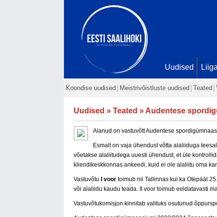
Uudised
Liig
Koondise uudised
Meistrivõistluste uudised
Teated
Uudised
»
Teated
» Audentese spordig
Alanud on vastuvõtt Audentese spordigümnaas
Esmalt on vaja ühendust võtta alaliiduga tees
võetakse alaliitudega uuesti ühendust, et üle kontroll
kliendikeskkonnas ankeedi, kuid ei ole alaliitu oma ka
Vastuvõtu
I voor
toimub nii Tallinnas kui ka Otepääl 25
või alaliidu kaudu teada. II voor toimub eeldatavasti m
Vastuvõtukomisjon kinnitab valituks osutunud õppurspor