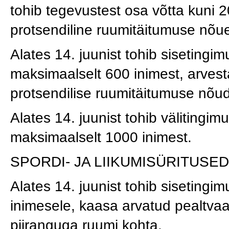
tohib tegevustest osa võtta kuni 2
protsendiline ruumitäitumuse nõu
Alates 14. juunist tohib sisetingim
maksimaalselt 600 inimest, arvest
protsendilise ruumitäitumuse nõu
Alates 14. juunist tohib välitingim
maksimaalselt 1000 inimest.
SPORDI- JA LIIKUMISÜRITUSE
Alates 14. juunist tohib sisetingim
inimesele, kaasa arvatud pealtvaa
piiranguga ruumi kohta.