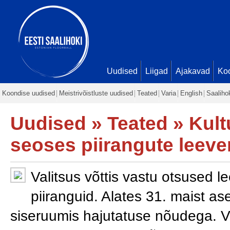
Uudised
Liigad
Ajakavad
Ko
Koondise uudised
Meistrivõistluste uudised
Teated
Varia
English
Saaliho
Uudised
»
Teated
» Kult
seoses piirangute leev
Valitsus võttis vastu otsused
piiranguid. Alates 31. maist as
siseruumis hajutatuse nõudega. Va