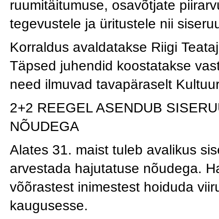
ruumitäitumuse, osavõtjate piirarv
tegevustele ja üritustele nii siser
Korraldus avaldatakse Riigi Teataj
Täpsed juhendid koostatakse vasta
need ilmuvad tavapäraselt Kultuur
2+2 REEGEL ASENDUB SISERU
NÕUDEGA
Alates 31. maist tuleb avalikus si
arvestada hajutatuse nõudega. Ha
võõrastest inimestest hoiduda viir
kaugusesse.