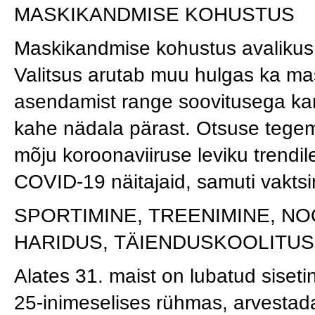
MASKIKANDMISE KOHUSTUS
Maskikandmise kohustus avalikus 
Valitsus arutab muu hulgas ka ma
asendamist range soovitusega ka
kahe nädala pärast. Otsuse tegemi
mõju koroonaviiruse leviku trendile,
COVID-19 näitajaid, samuti vaktsi
SPORTIMINE, TREENIMINE, N
HARIDUS, TÄIENDUSKOOLITUS
Alates 31. maist on lubatud siset
25-inimeselises rühmas, arvestad