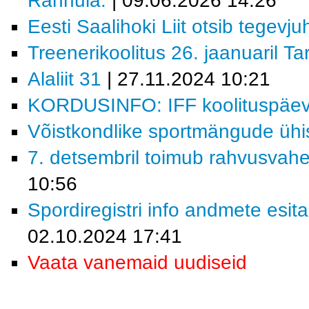
Rannula.
| 09.06.2026 14:26
Eesti Saalihoki Liit otsib tegevjuh
Treenerikoolitus 26. jaanuaril Ta
Alaliit 31
| 27.11.2024 10:21
KORDUSINFO: IFF koolituspäev 
Võistkondlike sportmängude ühi
7. detsembril toimub rahvusvahe
10:56
Spordiregistri info andmete esita
02.10.2024 17:41
Vaata vanemaid uudiseid