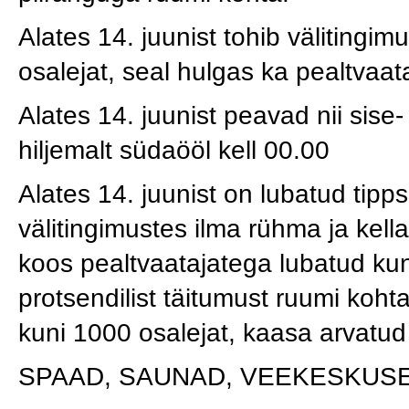
Alates 14. juunist tohib välitingim
osalejat, seal hulgas ka pealtvaat
Alates 14. juunist peavad nii sise
hiljemalt südaööl kell 00.00
Alates 14. juunist on lubatud tipps
välitingimustes ilma rühma ja kell
koos pealtvaatajatega lubatud kun
protsendilist täitumust ruumi koht
kuni 1000 osalejat, kaasa arvatud
SPAAD, SAUNAD, VEEKESKUSE