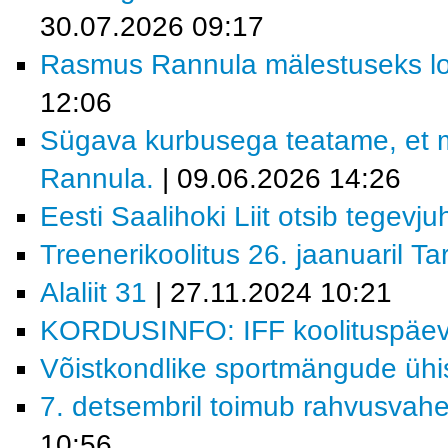
30.07.2026 09:17
Rasmus Rannula mälestuseks lo
12:06
Sügava kurbusega teatame, et 
Rannula.
| 09.06.2026 14:26
Eesti Saalihoki Liit otsib tegevjuh
Treenerikoolitus 26. jaanuaril Ta
Alaliit 31
| 27.11.2024 10:21
KORDUSINFO: IFF koolituspäev 
Võistkondlike sportmängude ühi
7. detsembril toimub rahvusvahe
10:56