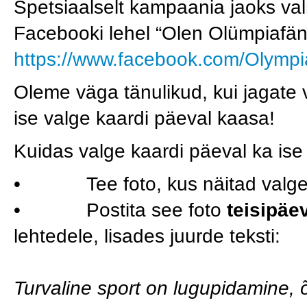
Spetsiaalselt kampaania jaoks v
Facebooki lehel “Olen Olümpiafän
https://www.facebook.com/Olymp
Oleme väga tänulikud, kui jagate v
ise valge kaardi päeval kaasa!
Kuidas valge kaardi päeval ka is
• Tee foto, kus näitad valgel 
• Postita see foto
teisipäeva
lehtedele, lisades juurde teksti:
Turvaline sport on lugupidamine, õ