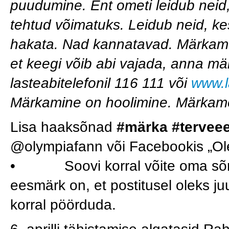
puudumine
. Ent ometi leidub neid
tehtud võimatuks. Leidub neid, kes
hakata. Nad kannatavad. Märkame n
et keegi võib abi vajada, anna märk
lasteabitelefonil 116 111 või
www.l
Märkamine on hoolimine. Märkam
Lisa haaksõnad
#märka #terveee
@olympiafann või Facebookis „Ol
• Soovi korral võite oma sõnum
eesmärk on, et postitusel oleks ju
korral pöörduda.