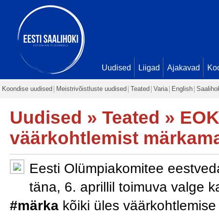
Uudised
Liigad
Ajakavad
Ko
Koondise uudised
Meistrivõistluste uudised
Teated
Varia
English
Saaliho
Uudised
»
Teated
» EOK 
väärkohtlemist märkam
Eesti Olümpiakomitee eestveda
täna, 6. aprillil toimuva valg
#märka
kõiki üles väärkohtlemise