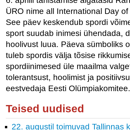
6. aprilli tähistamise algatasid 
ÜRO nime all International Day o
See päev keskendub spordi võim
sport suudab inimesi ühendada, d
hoolivust luua. Päeva sümboliks o
tuleb spordis välja tõsise rikkumise 
spordiinimesed üle maailma valget
tolerantsust, hoolimist ja positiiv
eestvedaja Eesti Olümpiakomitee
Teised uudised
22. augustil toimuvad Tallinnas k