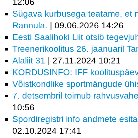
12:06
Sügava kurbusega teatame, et 
Rannula.
| 09.06.2026 14:26
Eesti Saalihoki Liit otsib tegevjuh
Treenerikoolitus 26. jaanuaril Ta
Alaliit 31
| 27.11.2024 10:21
KORDUSINFO: IFF koolituspäev 
Võistkondlike sportmängude ühi
7. detsembril toimub rahvusvahe
10:56
Spordiregistri info andmete esita
02.10.2024 17:41