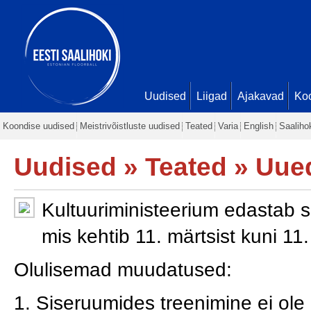
Uudised
Liigad
Ajakavad
Ko
Koondise uudised
Meistrivõistluste uudised
Teated
Varia
English
Saaliho
Uudised
»
Teated
» Uued
Kultuuriministeerium edastab 
mis kehtib 11. märtsist kuni 11. 
Olulisemad muudatused:
1. Siseruumides treenimine ei ole