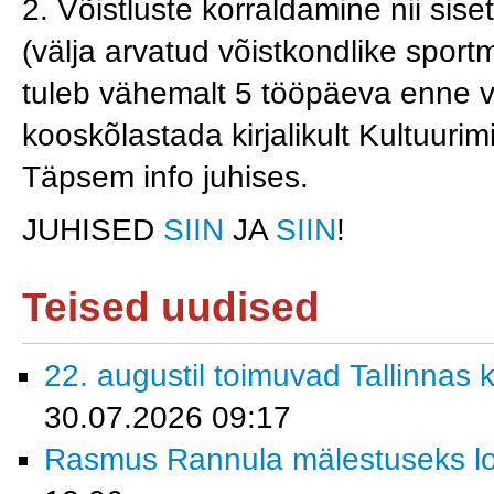
2. Võistluste korraldamine nii sise
(välja arvatud võistkondlike spor
tuleb vähemalt 5 tööpäeva enne v
kooskõlastada kirjalikult Kultuur
Täpsem info juhises.
JUHISED
SIIN
JA
SIIN
!
Teised uudised
22. augustil toimuvad Tallinnas k
30.07.2026 09:17
Rasmus Rannula mälestuseks lo