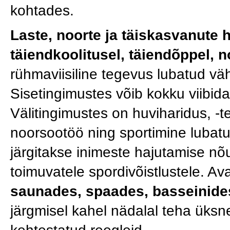
kohtades.
Laste, noorte ja täiskasvanute 
täiendkoolitusel, täiendõppel, 
rühmaviisiline tegevus lubatud vä
Sisetingimustes võib kokku viibid
Välitingimustes on huviharidus, -t
noorsootöö ning sportimine lubatu
järgitakse inimeste hajutamise nõ
toimuvatele spordivõistlustele. A
saunades, spaades, basseinides
järgmisel kahel nädalal teha üksnes