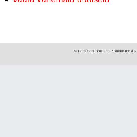
© Eesti Saalihoki Liit | Kadaka tee 42a