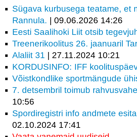
Sügava kurbusega teatame, et 
Rannula.
| 09.06.2026 14:26
Eesti Saalihoki Liit otsib tegevjuh
Treenerikoolitus 26. jaanuaril Ta
Alaliit 31
| 27.11.2024 10:21
KORDUSINFO: IFF koolituspäev 
Võistkondlike sportmängude ühi
7. detsembril toimub rahvusvahe
10:56
Spordiregistri info andmete esita
02.10.2024 17:41
Vaata vanemaid uudiseid