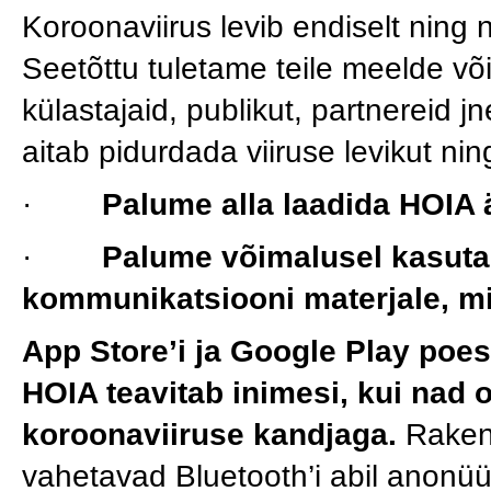
Koroonaviirus levib endiselt ning
Seetõttu tuletame teile meelde võ
külastajaid, publikut, partnereid j
aitab pidurdada viiruse levikut n
·
Palume alla laadida HOIA
·
Palume võimalusel kasuta
kommunikatsiooni materjale, mi
App Store’i ja Google Play poe
HOIA teavitab inimesi, kui nad 
koroonaviiruse kandjaga.
Raken
vahetavad Bluetooth’i abil anonüü