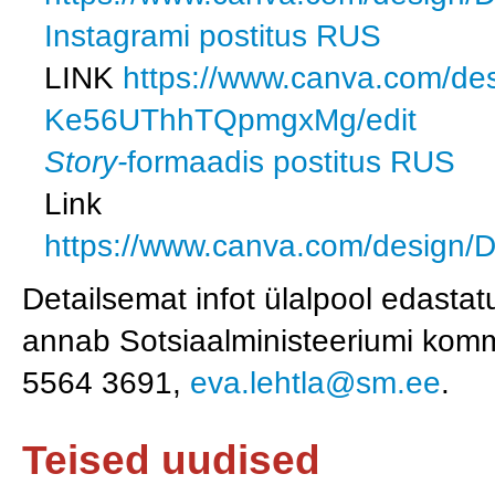
Instagrami postitus RUS
LINK
https://www.canva.com/
Ke56UThhTQpmgxMg/edit
Story-
formaadis postitus RUS
Link
https://www.canva.com/design/
Detailsemat infot ülalpool edasta
annab Sotsiaalministeeriumi kom
5564 3691,
eva.lehtla@sm.ee
.
Teised uudised