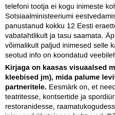
telefoni tootja ei kogu inimeste
Sotsiaalministeeriumi eestvedamis
panustanud kokku 12 Eesti eraett
vabatahtlikult ja tasu saamata. Äp
võimalikult paljud inimesed selle
seotud info on koondatud veebil
Kirjaga on kaasas visuaalsed mate
kleebised jm), mida palume levi
partneritele.
Eesmärk on, et need
teatritesse, kontsertide ja spordiür
restoranidesse, raamatukogudesse j