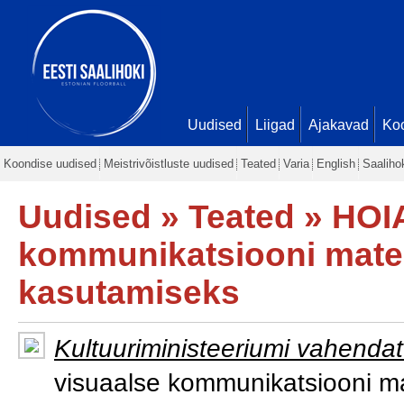
Uudised
Liigad
Ajakavad
Ko
Koondise uudised
Meistrivõistluste uudised
Teated
Varia
English
Saaliho
Uudised
»
Teated
» HOIA
kommunikatsiooni materj
kasutamiseks
Kultuuriministeeriumi vahenda
visuaalse kommunikatsiooni ma