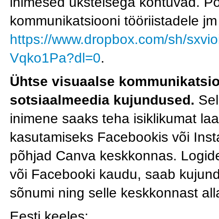
inimesed üksteisega kohtuvad. Põ
kommunikatsiooni tööriistadele jm s
https://www.dropbox.com/sh/sx
Vqko1Pa?dl=0
.
Ühtse visuaalse kommunikatsio
sotsiaalmeedia kujundused.
Sell
inimene saaks teha isiklikumat la
kasutamiseks Facebookis või Inst
põhjad Canva keskkonnas. Logide
või Facebooki kaudu, saab kujund
sõnumi ning selle keskkonnast all
Eesti keeles: