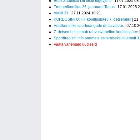
Eesti Saalihoki Liit otsib tegevjuhti
| 11.07.2025 08
Treenerikoolitus 26. jaanuaril Tartus
| 17.01.2025 
Alaliit 31
| 27.11.2024 10:21
KORDUSINFO: IFF koolituspäev 7. detsembril
| 21
Võistkondlike sportmängude ühisavaldus
| 07.10.
7. detsembril toimub rahvusvaheline koolituspäev
|
Spordiregistri info andmete esitamiseks hiljemalt 3
Vaata vanemaid uudiseid