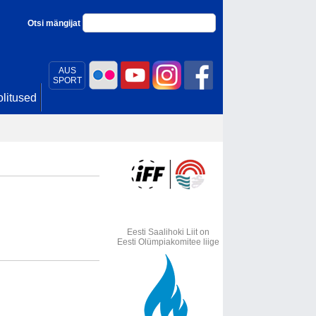
Otsi mängijat
AUS
SPORT
litused
Eesti Saalihoki Liit on
Eesti Olümpiakomitee liige