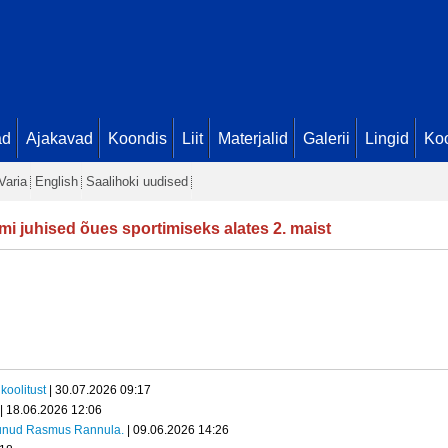
ad
Ajakavad
Koondis
Liit
Materjalid
Galerii
Lingid
Koo
Varia
English
Saalihoki uudised
mi juhised õues sportimiseks alates 2. maist
koolitust
| 30.07.2026 09:17
| 18.06.2026 12:06
kunud Rasmus Rannula.
| 09.06.2026 14:26