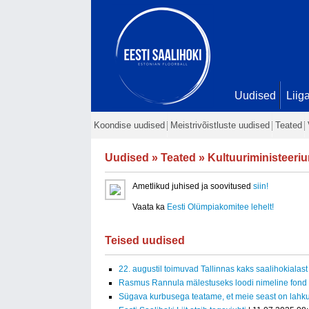
Uudised
Liig
Koondise uudised
Meistrivõistluste uudised
Teated
Uudised
»
Teated
» Kultuuriministeeriu
Ametlikud juhised ja soovitused
siin!
Vaata ka
Eesti Olümpiakomitee lehelt!
Teised uudised
22. augustil toimuvad Tallinnas kaks saalihokialast 
Rasmus Rannula mälestuseks loodi nimeline fond
Sügava kurbusega teatame, et meie seast on lah