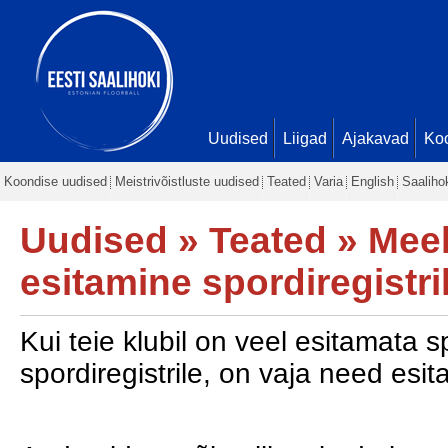
Uudised
Liigad
Ajakavad
Ko
Koondise uudised
Meistrivõistluste uudised
Teated
Varia
English
Saaliho
Uudised
»
Teated
» Meel
esitamine spordiregistri
Kui teie klubil on veel esitamata 
spordiregistrile, on vaja need esit