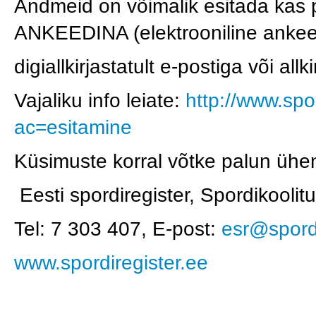
Andmeid on võimalik esitada kas 
ANKEEDINA (elektrooniline ankeet
digiallkirjastatult e-postiga või a
Vajaliku info leiate:
http://www.spo
ac=esitamine
Küsimuste korral võtke palun ühendu
Eesti spordiregister, Spordikooli
Tel: 7 303 407, E-post:
esr@spord
www.spordiregister.ee