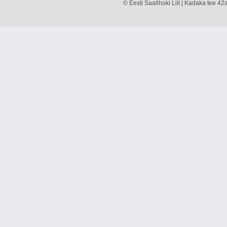
© Eesti Saalihoki Liit | Kadaka tee 42a