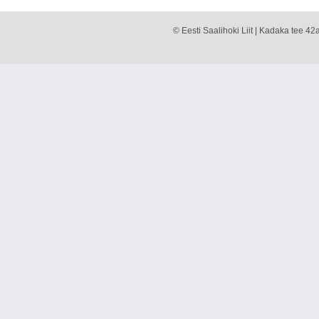
© Eesti Saalihoki Liit | Kadaka tee 42a