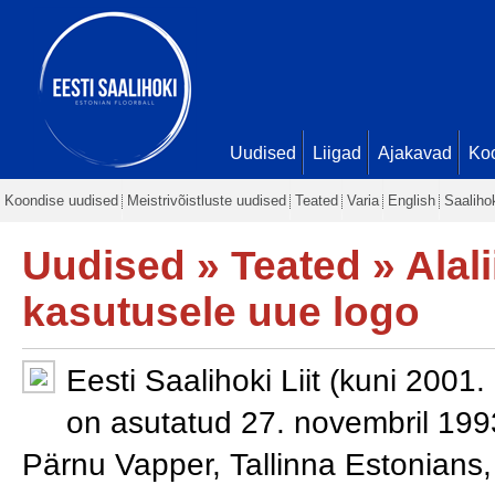
Uudised
Liigad
Ajakavad
Ko
Koondise uudised
Meistrivõistluste uudised
Teated
Varia
English
Saaliho
Uudised
»
Teated
» Alali
kasutusele uue logo
Eesti Saalihoki Liit (kuni 2001.
on asutatud 27. novembril 1993
Pärnu Vapper, Tallinna Estonians,