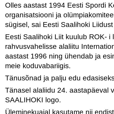
Olles aastast 1994 Eesti Spordi Kesk
organisatsiooni ja olümpiakomite
sügisel, sai Eesti Saalihoki Liidus
Eesti Saalihoki Liit kuulub ROK- 
rahvusvahelisse alaliitu Internatio
aastast 1996 ning ühendab ja esind
meie koduvabariigis.
Tänusõnad ja palju edu edasiseks 
Tänasel alaliidu 24. aastapäeval
SAALIHOKI logo.
Üleminekuajal kasutame nii endist 