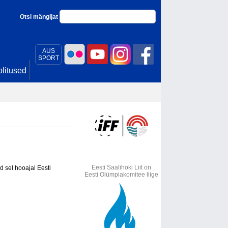
Otsi mängijat
AUS
SPORT
litused
Eesti Saalihoki Liit on
d sel hooajal Eesti
Eesti Olümpiakomitee liige