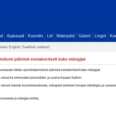
ad
Ajakavad
Koondis
Liit
Materjalid
Galerii
Lingid
Koo
Varia
English
Saalihoki uudised
endiumi pälvisid esmakordselt kaks mängijat
poolaasta riikliku spordistipendiumi pälvisid esmakordselt kaks mängijat.
olnud ka eelnevatel perioodidel, ja uuena Kaspar Kallion.
le tulnud meeste koondmeeskonda, mängisid eelmisel hooajal välisliigas ja naasesi
poolaasta ja mängija kohta).