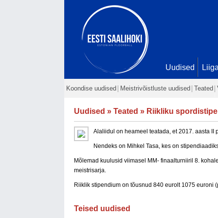
Uudised
Liig
Koondise uudised
Meistrivõistluste uudised
Teated
Uudised
»
Teated
» Riikliku spordistip
Alaliidul on heameel teatada, et 2017. aasta II 
Nendeks on Mihkel Tasa, kes on stipendiaadiks 
Mõlemad kuulusid viimasel MM- finaalturniiril 8. koha
meistrisarja.
Riiklik stipendium on tõusnud 840 eurolt 1075 euroni (
Teised uudised