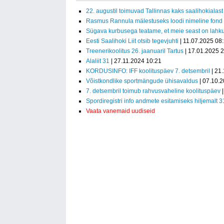
22. augustil toimuvad Tallinnas kaks saalihokialast 
Rasmus Rannula mälestuseks loodi nimeline fond
Sügava kurbusega teatame, et meie seast on lah
Eesti Saalihoki Liit otsib tegevjuhti
| 11.07.2025 08
Treenerikoolitus 26. jaanuaril Tartus
| 17.01.2025 
Alaliit 31
| 27.11.2024 10:21
KORDUSINFO: IFF koolituspäev 7. detsembril
| 21
Võistkondlike sportmängude ühisavaldus
| 07.10.
7. detsembril toimub rahvusvaheline koolituspäev
|
Spordiregistri info andmete esitamiseks hiljemalt 3
Vaata vanemaid uudiseid