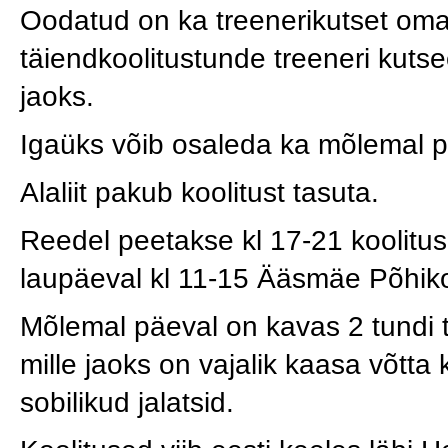
Oodatud on ka treenerikutset omav
täiendkoolitustunde treeneri kuts
jaoks.
Igaüks võib osaleda ka mõlemal pä
Alaliit pakub koolitust tasuta.
Reedel peetakse kl 17-21 koolitus
laupäeval kl 11-15 Ääsmäe Põhiko
Mõlemal päeval on kavas 2 tundi teo
mille jaoks on vajalik kaasa võtta 
sobilikud jalatsid.