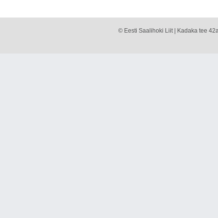
© Eesti Saalihoki Liit | Kadaka tee 42a