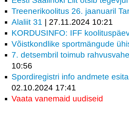
Eesti Saalihoki Liit otsib tegevjuh
Treenerikoolitus 26. jaanuaril Ta
Alaliit 31
| 27.11.2024 10:21
KORDUSINFO: IFF koolituspäev 
Võistkondlike sportmängude ühi
7. detsembril toimub rahvusvahe
10:56
Spordiregistri info andmete esita
02.10.2024 17:41
Vaata vanemaid uudiseid