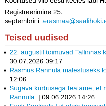
Koolitused viib eesti keeles läbi
Registreerimine 25.
septembrini
terasmaa@saalihoki.
Teised uudised
22. augustil toimuvad Tallinnas k
30.07.2026 09:17
Rasmus Rannula mälestuseks lo
12:06
Sügava kurbusega teatame, et 
Rannula.
| 09.06.2026 14:26