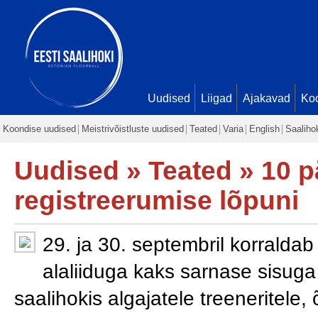
Uudised
Liigad
Ajakavad
Ko
Koondise uudised
Meistrivõistluste uudised
Teated
Varia
English
Saaliho
Uudised
»
Teated
» 10 p
registreerumise lõpuni
29. ja 30. septembril korralda
alaliiduga kaks sarnase sisuga
saalihokis algajatele treeneritele,