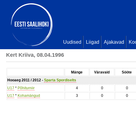
Uudised
Liigad
Ajakavad
Ko
Kert Kriiva, 08.04.1996
Mänge
Väravaid
Sööte
Hooaeg 2011 / 2012 -
Sparta Spordiselts
U17
*
Põhiturniir
4
0
0
U17
*
Kohamängud
3
0
0