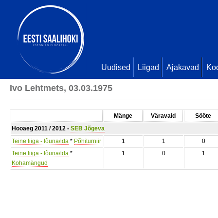
Uudised
Liigad
Ajakavad
Ko
Ivo Lehtmets, 03.03.1975
Mänge
Väravaid
Sööte
Hooaeg 2011 / 2012 -
SEB Jõgeva
Teine liiga - lõuna/ida
*
Põhiturniir
1
1
0
Teine liiga - lõuna/ida
*
1
0
1
Kohamängud