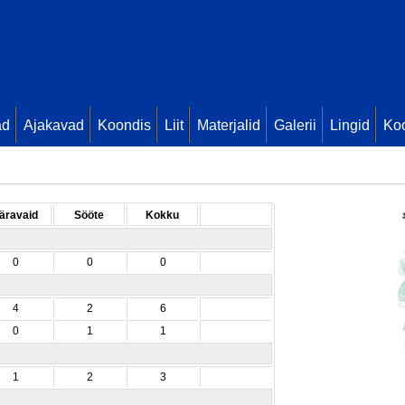
ad
Ajakavad
Koondis
Liit
Materjalid
Galerii
Lingid
Koo
äravaid
Sööte
Kokku
0
0
0
4
2
6
0
1
1
1
2
3