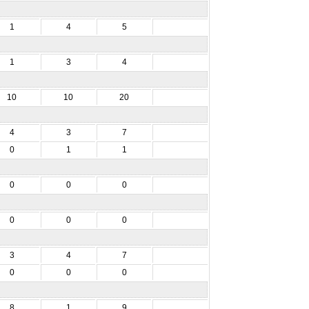
1
4
5
1
3
4
10
10
20
4
3
7
0
1
1
0
0
0
0
0
0
3
4
7
0
0
0
8
1
9