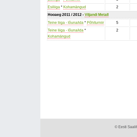
Esiliiga
*
Kohamängud
2
Hooaeg 2011 / 2012 -
Viljandi Metall
Teine liiga - lõuna/ida
*
Põhiturniir
5
Teine liiga - lõuna/ida
*
2
Kohamängud
© Eesti Saalih