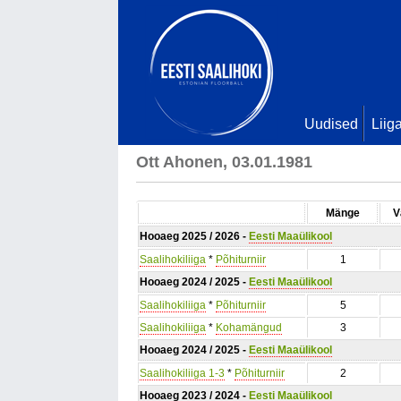
Uudised
Liig
Ott Ahonen, 03.01.1981
Mänge
V
Hooaeg 2025 / 2026 -
Eesti Maaülikool
Saalihokiliiga
*
Põhiturniir
1
Hooaeg 2024 / 2025 -
Eesti Maaülikool
Saalihokiliiga
*
Põhiturniir
5
Saalihokiliiga
*
Kohamängud
3
Hooaeg 2024 / 2025 -
Eesti Maaülikool
Saalihokiliiga 1-3
*
Põhiturniir
2
Hooaeg 2023 / 2024 -
Eesti Maaülikool