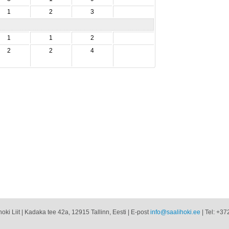
1
2
3
1
1
2
2
2
4
oki Liit | Kadaka tee 42a, 12915 Tallinn, Eesti | E-post
info@saalihoki.ee
| Tel: +37