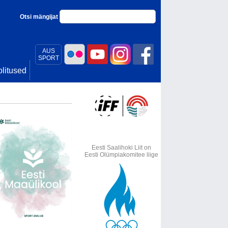
Otsi mängijat
AUS
SPORT
litused
Eesti Saalihoki Liit on
Eesti Olümpiakomitee liige