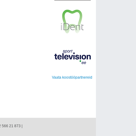
Vaata koostööpartnereid
2 566 21 873 |