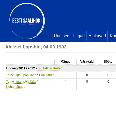
Uudised
Liigad
Ajakavad
Ko
Aleksei Lapshin, 04.03.1982
Mänge
Väravaid
Sööte
Hooaeg 2011 / 2012 -
SK Tallinn United
Teine liiga - põhi/lääs
*
Põhiturniir
8
0
0
Teine liiga - põhi/lääs
*
4
0
0
Kohamängud