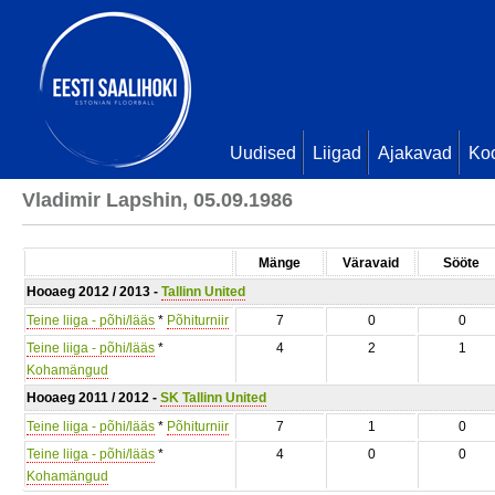
Uudised
Liigad
Ajakavad
Ko
Vladimir Lapshin, 05.09.1986
Mänge
Väravaid
Sööte
Hooaeg 2012 / 2013 -
Tallinn United
Teine liiga - põhi/lääs
*
Põhiturniir
7
0
0
Teine liiga - põhi/lääs
*
4
2
1
Kohamängud
Hooaeg 2011 / 2012 -
SK Tallinn United
Teine liiga - põhi/lääs
*
Põhiturniir
7
1
0
Teine liiga - põhi/lääs
*
4
0
0
Kohamängud