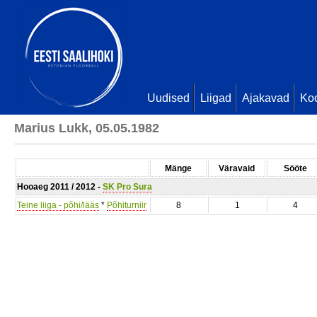
Uudised
Liigad
Ajakavad
Ko
Marius Lukk, 05.05.1982
Mänge
Väravaid
Sööte
Hooaeg 2011 / 2012 -
SK Pro Sura
Teine liiga - põhi/lääs
*
Põhiturniir
8
1
4