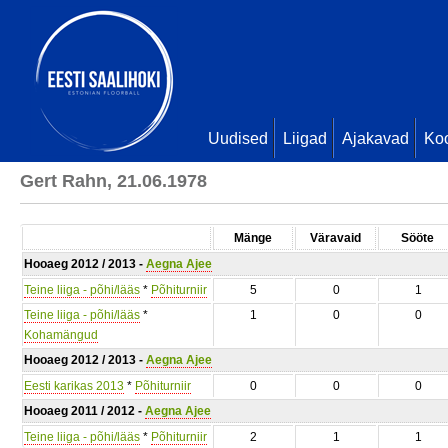
Uudised
Liigad
Ajakavad
Ko
Gert Rahn, 21.06.1978
Mänge
Väravaid
Sööte
Hooaeg 2012 / 2013 -
Aegna Ajee
Teine liiga - põhi/lääs
*
Põhiturniir
5
0
1
Teine liiga - põhi/lääs
*
1
0
0
Kohamängud
Hooaeg 2012 / 2013 -
Aegna Ajee
Eesti karikas 2013
*
Põhiturniir
0
0
0
Hooaeg 2011 / 2012 -
Aegna Ajee
Teine liiga - põhi/lääs
*
Põhiturniir
2
1
1