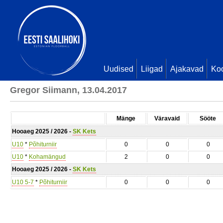
Uudised
Liigad
Ajakavad
Ko
Gregor Siimann, 13.04.2017
Mänge
Väravaid
Sööte
Hooaeg 2025 / 2026 -
SK Kets
U10
*
Põhiturniir
0
0
0
U10
*
Kohamängud
2
0
0
Hooaeg 2025 / 2026 -
SK Kets
U10 5-7
*
Põhiturniir
0
0
0