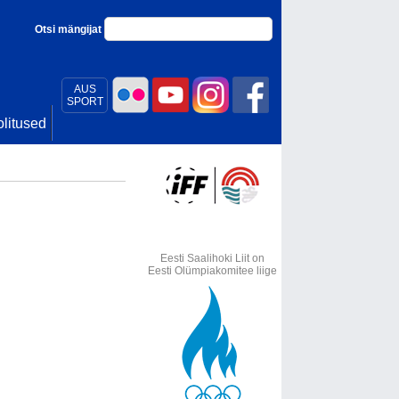
Otsi mängijat
AUS
SPORT
litused
Eesti Saalihoki Liit on
Eesti Olümpiakomitee liige