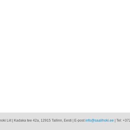
oki Liit | Kadaka tee 42a, 12915 Tallinn, Eesti | E-post
info@saalihoki.ee
| Tel: +37