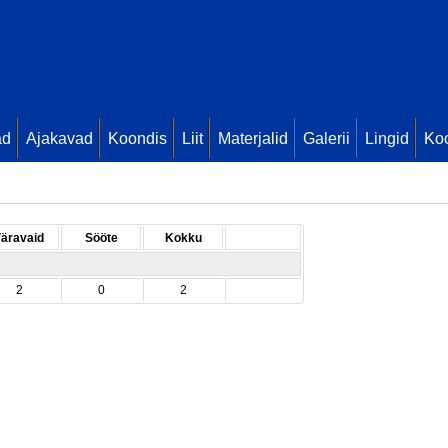
ad
Ajakavad
Koondis
Liit
Materjalid
Galerii
Lingid
Koo
äravaid
Sööte
Kokku
2
0
2