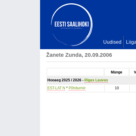
Uudised
Liig
Žanete Zunda, 20.09.2006
Mänge
V
Hooaeg 2025 / 2026 -
Rīgas Lauvas
EST-LAT N
*
Põhiturniir
10