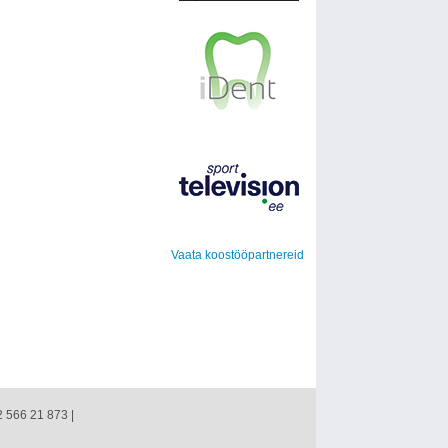
Vaata koostööpartnereid
2 566 21 873 |