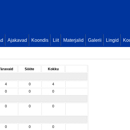
ad
Ajakavad
Koondis
Liit
Materjalid
Galerii
Lingid
Koo
Väravaid
Sööte
Kokku
4
0
4
0
0
0
0
0
0
0
0
0