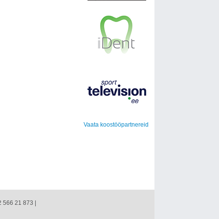
Vaata koostööpartnereid
2 566 21 873 |