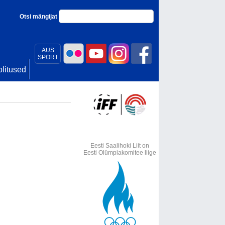
Otsi mängijat
AUS
SPORT
litused
Eesti Saalihoki Liit on
Eesti Olümpiakomitee liige