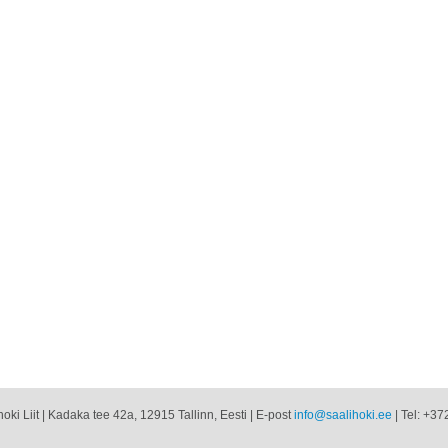
oki Liit | Kadaka tee 42a, 12915 Tallinn, Eesti | E-post
info@saalihoki.ee
| Tel: +37