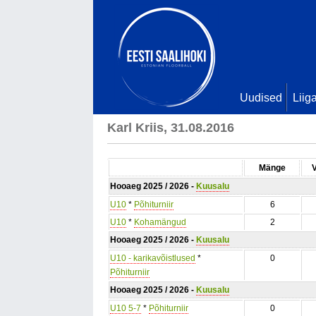
Uudised
Liig
Karl Kriis, 31.08.2016
Mänge
Hooaeg 2025 / 2026 -
Kuusalu
U10
*
Põhiturniir
6
U10
*
Kohamängud
2
Hooaeg 2025 / 2026 -
Kuusalu
U10 - karikavõistlused
*
0
Põhiturniir
Hooaeg 2025 / 2026 -
Kuusalu
U10 5-7
*
Põhiturniir
0