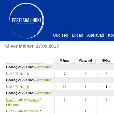
Uudised
Liigad
Ajakavad
Ko
Silver Meiner, 17.09.2013
Mänge
Väravaid
Sööte
Hooaeg 2025 / 2026 -
Arenculle
U14
*
Põhiturniir
7
0
2
Hooaeg 2025 / 2026 -
Arenculle
U12
*
Põhiturniir
12
3
1
Hooaeg 2025 / 2026 -
Arenculle
U12 A - karikavõistlused
*
2
0
0
Põhiturniir
U12 A - karikavõistlused
*
1
1
0