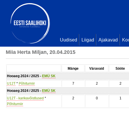
Uudised
Liigad
Ajakavad
Ko
Miia Herta Miljan, 20.04.2015
Mänge
Väravaid
Sööte
Hooaeg 2024 / 2025 -
EMÜ SK
U12T
*
Põhiturniir
7
2
2
Hooaeg 2024 / 2025 -
EMÜ SK
U12T - karikavõistlused
*
2
0
1
Põhiturniir