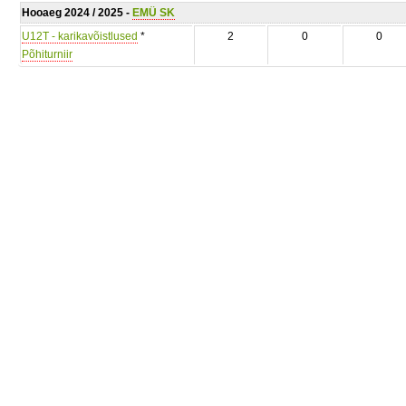
Hooaeg 2024 / 2025 -
EMÜ SK
U12T - karikavõistlused
*
2
0
0
Põhiturniir