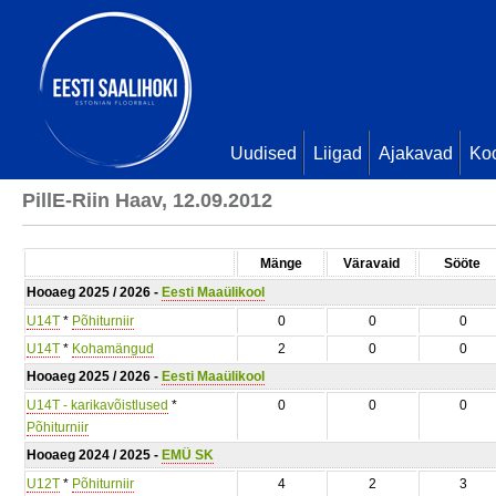
Uudised
Liigad
Ajakavad
Ko
PillE-Riin Haav, 12.09.2012
Mänge
Väravaid
Sööte
Hooaeg 2025 / 2026 -
Eesti Maaülikool
U14T
*
Põhiturniir
0
0
0
U14T
*
Kohamängud
2
0
0
Hooaeg 2025 / 2026 -
Eesti Maaülikool
U14T - karikavõistlused
*
0
0
0
Põhiturniir
Hooaeg 2024 / 2025 -
EMÜ SK
U12T
*
Põhiturniir
4
2
3