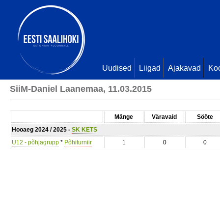
Uudised
Liigad
Ajakavad
Ko
SiiM-Daniel Laanemaa, 11.03.2015
Mänge
Väravaid
Sööte
Hooaeg 2024 / 2025 -
SK KETS
U12 - põhjagrupp
*
Põhiturniir
1
0
0