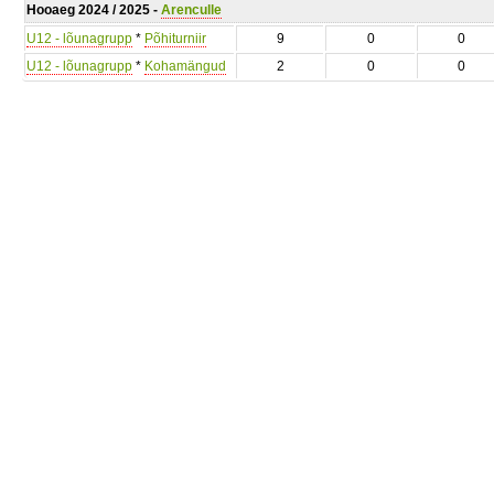
Hooaeg 2024 / 2025 -
Arenculle
U12 - lõunagrupp
*
Põhiturniir
9
0
0
U12 - lõunagrupp
*
Kohamängud
2
0
0