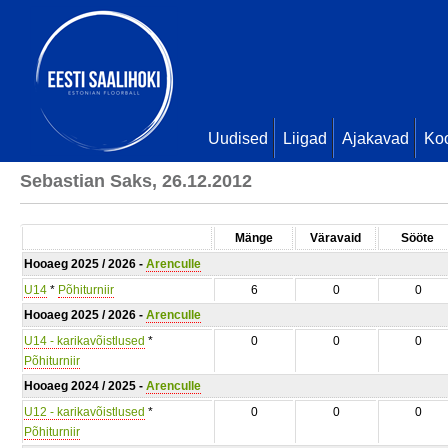
Uudised
Liigad
Ajakavad
Ko
Sebastian Saks, 26.12.2012
Mänge
Väravaid
Sööte
Hooaeg 2025 / 2026 -
Arenculle
U14
*
Põhiturniir
6
0
0
Hooaeg 2025 / 2026 -
Arenculle
U14 - karikavõistlused
*
0
0
0
Põhiturniir
Hooaeg 2024 / 2025 -
Arenculle
U12 - karikavõistlused
*
0
0
0
Põhiturniir