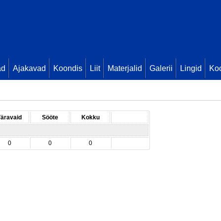
ad
Ajakavad
Koondis
Liit
Materjalid
Galerii
Lingid
Koo
äravaid
Sööte
Kokku
0
0
0