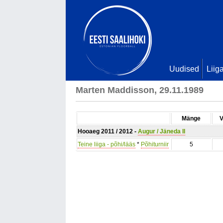
Uudised
Liig
Marten Maddisson, 29.11.1989
Mänge
V
Hooaeg 2011 / 2012 -
Augur / Jäneda II
Teine liiga - põhi/lääs
*
Põhiturniir
5