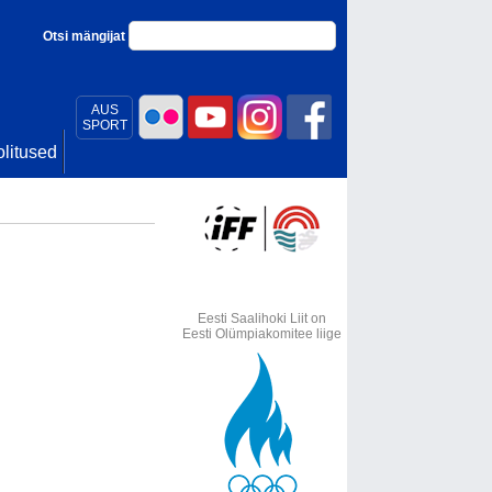
Otsi mängijat
AUS
SPORT
litused
Eesti Saalihoki Liit on
Eesti Olümpiakomitee liige