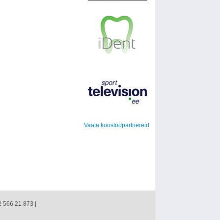
Vaata koostööpartnereid
2 566 21 873 |