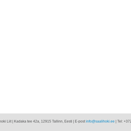
oki Liit | Kadaka tee 42a, 12915 Tallinn, Eesti | E-post
info@saalihoki.ee
| Tel: +37