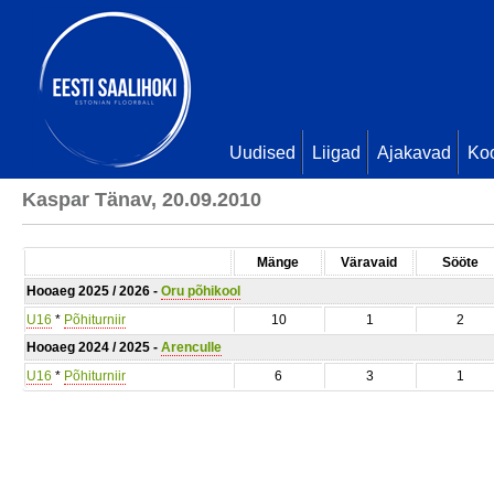
Uudised
Liigad
Ajakavad
Ko
Kaspar Tänav, 20.09.2010
Mänge
Väravaid
Sööte
Hooaeg 2025 / 2026 -
Oru põhikool
U16
*
Põhiturniir
10
1
2
Hooaeg 2024 / 2025 -
Arenculle
U16
*
Põhiturniir
6
3
1