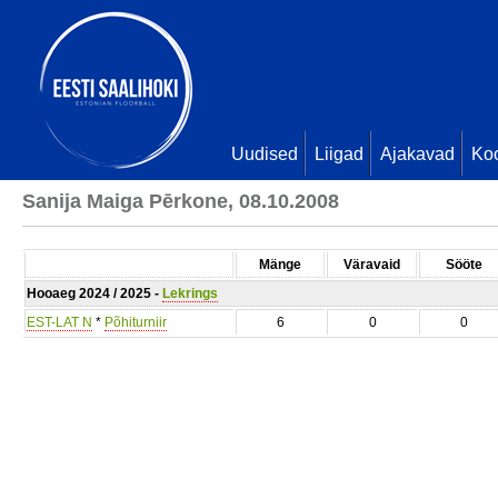
Uudised
Liigad
Ajakavad
Ko
Sanija Maiga Pērkone, 08.10.2008
Mänge
Väravaid
Sööte
Hooaeg 2024 / 2025 -
Lekrings
EST-LAT N
*
Põhiturniir
6
0
0