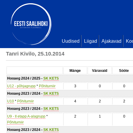
Uudised
Liigad
Ajakavad
Ko
Tanri Kivilo, 25.10.2014
Mänge
Väravaid
Sööte
Hooaeg 2024 / 2025 -
SK KETS
U12 - põhjagrupp
*
Põhiturniir
3
0
0
Hooaeg 2023 / 2024 -
SK KETS
U10
*
Põhiturniir
4
2
2
Hooaeg 2023 / 2024 -
SK KETS
U9 - II etapp A-alagrupp
*
2
1
0
Põhiturniir
Hooaeg 2023 / 2024 -
SK KETS