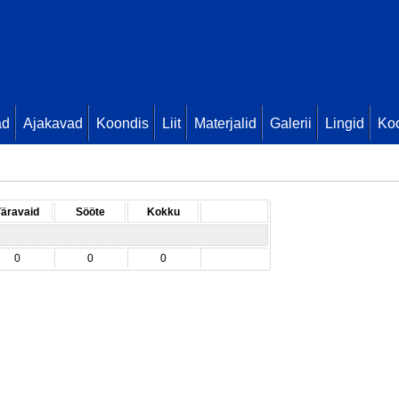
ad
Ajakavad
Koondis
Liit
Materjalid
Galerii
Lingid
Koo
äravaid
Sööte
Kokku
0
0
0