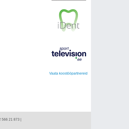
Vaata koostööpartnereid
2 566 21 873 |