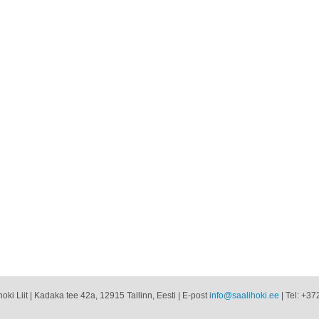
oki Liit | Kadaka tee 42a, 12915 Tallinn, Eesti | E-post
info@saalihoki.ee
| Tel: +37