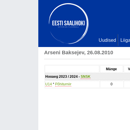
Uudised
Liig
Arseni Baksejev, 26.08.2010
Mänge
V
Hooaeg 2023 / 2024 -
SNSK
U14
*
Põhiturniir
0