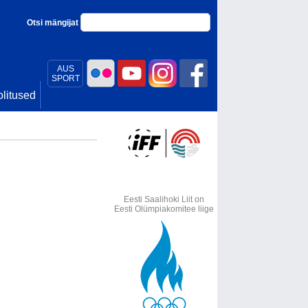
Otsi mängijat
AUS
SPORT
litused
Eesti Saalihoki Liit on
Eesti Olümpiakomitee liige