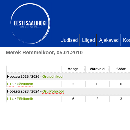
Uudised
Liigad
Ajakavad
Ko
Merek Remmelkoor, 05.01.2010
Mänge
Väravaid
Sööte
Hooaeg 2025 / 2026 -
Oru põhikool
U16
*
Põhiturniir
2
0
0
Hooaeg 2023 / 2024 -
Oru Põhikool
U14
*
Põhiturniir
6
2
3