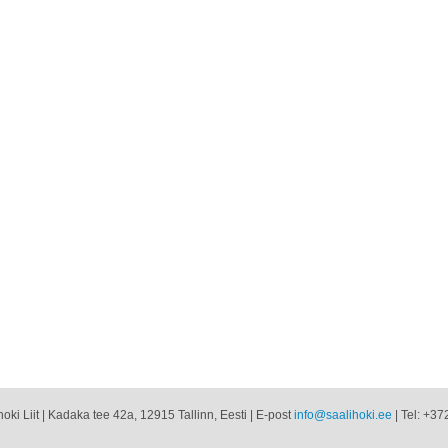
oki Liit | Kadaka tee 42a, 12915 Tallinn, Eesti | E-post
info@saalihoki.ee
| Tel: +37