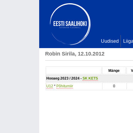
Uudised
Liig
Robin Sirila, 12.10.2012
Mänge
V
Hooaeg 2023 / 2024 -
SK KETS
U12
*
Põhiturniir
0