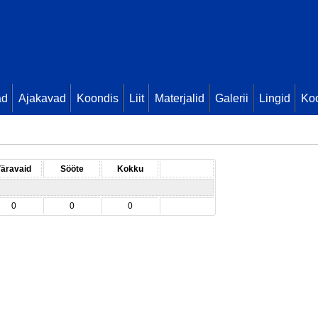
ad
Ajakavad
Koondis
Liit
Materjalid
Galerii
Lingid
Koo
äravaid
Sööte
Kokku
0
0
0