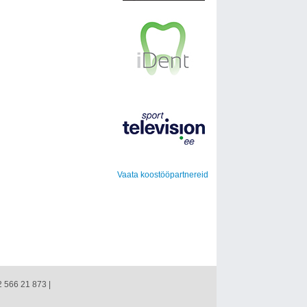
Vaata koostööpartnereid
2 566 21 873 |