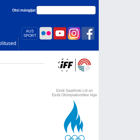
Otsi mängijat
AUS
SPORT
litused
Eesti Saalihoki Liit on
Eesti Olümpiakomitee liige